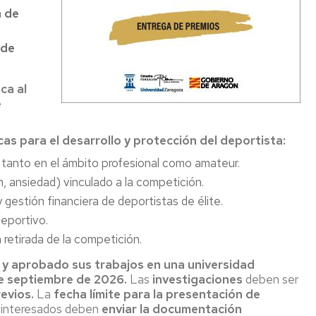
n de
CR
 de
empo
l
licada
ca al
e
ctor
roalimentario
cas para el desarrollo y protección del deportista:
 tanto en el ámbito profesional como amateur.
n, ansiedad) vinculado a la competición.
 gestión financiera de deportistas de élite.
deportivo.
la retirada de la competición.
y aprobado sus trabajos en una universidad
de septiembre de 2026.
Las
investigaciones
deben ser
evios.
La
fecha límite para la presentación de
s interesados deben
enviar la documentación