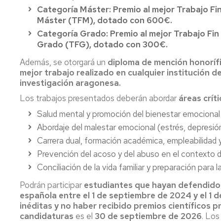
Categoría Máster: Premio al mejor Trabajo Fi
P
Máster (TFM), dotado con 600€.
a
Categoría Grado: Premio al mejor Trabajo Fin
ti
Grado (TFG), dotado con 300€.
rea
ap
Además, se otorgará un
diploma de mención honorífi
al
mejor trabajo realizado en cualquier institución d
se
investigación aragonesa.
ag
Los trabajos presentados deberán abordar
áreas críti
Salud mental y promoción del bienestar emocional
Abordaje del malestar emocional (estrés, depresió
Carrera dual, formación académica, empleabilidad y
Prevención del acoso y del abuso en el contexto 
Conciliación de la vida familiar y preparación para 
Podrán participar
estudiantes que hayan defendido 
española entre el 1 de septiembre de 2024 y el 1 
inéditas y no haber recibido premios científicos pr
candidaturas
es el
30 de septiembre de 2026
. Lo