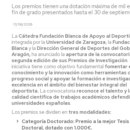
Los premios tienen una dotación máxima de mil eu
y
Ca
Transferencia
Pu
fin de grado presentados hasta el 30 de septie
(P
Proyectos
17/06/2026
destacados
Ide
mi
La
Cátedra Fundación Blanca de Apoyo al Deporti
y
Cátedras
integrada por la
Universidad de Zaragoza
, la
Fundac
ev
Blanca
y la
Dirección General de Deportes del Gob
sen
LEIs
Aragón,
ha anunciado la
apertura de la convocator
ant
segunda edición de sus Premios de Investigación
.
Recursos
Infraestructuras
iniciativa tiene como objetivo fundamental
fomentar 
Se
conocimiento y la innovación como herramientas 
po
Laboratorios
progreso social y apoyar la formación e investiga
at
excelencia en el ámbito del bienestar integral del
en
Recursos
deportista.
La convocatoria
reconoce el talento y l
y
singulares
calidad científica de trabajos académicos defend
me
universidades españolas
.
de
par
Los premios se dividen en
tres modalidades:
Categoría Doctorado: Premio a la mejor Tesis
Aná
Doctoral, dotado con 1.000€.
Nu