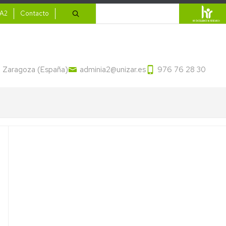
ario
Buscar
IA2
Contacto
13 Zaragoza (España)
adminia2@unizar.es
976 76 28 30