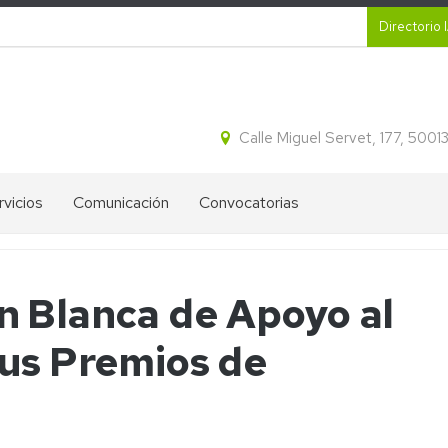
Secund
Directorio 
Calle Miguel Servet, 177, 500
rvicios
Comunicación
Convocatorias
CR
Proyectos
Ayudas
ital
destacados
IA2
n Blanca de Apoyo al
tracción
Blog
Ofertas
idos
de
de
sus Premios de
cleicos
divulgación
empleo
del
IA2
IA2
ectroforesis
Líneas
l
Boletines
Estratégicas
informativos
de