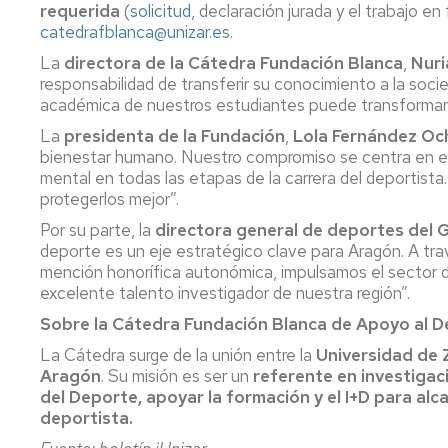
requerida
(
solicitud
, declaración jurada y el trabajo en
catedrafblanca@unizar.es
.
La
directora de la Cátedra Fundación Blanca
,
Nuri
responsabilidad de transferir su conocimiento a la soc
académica de nuestros estudiantes puede transformar y 
La
presidenta de la Fundación
,
Lola Fernández Oc
bienestar humano. Nuestro compromiso se centra en el
mental en todas las etapas de la carrera del deportista
protegerlos mejor”.
Por su parte, la
directora general de deportes del
deporte es un eje estratégico clave para Aragón. A tra
mención honorífica autonómica, impulsamos el sector de
excelente talento investigador de nuestra región”.
Sobre la Cátedra Fundación Blanca de Apoyo al D
La Cátedra surge de la unión entre la
Universidad de
Aragón
. Su misión es ser un
referente en investigaci
del Deporte, apoyar
la formación y el I+D para alc
deportista.