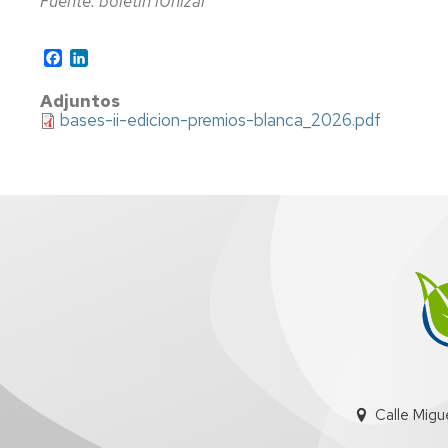
Fuente: boletín iUnizar
Facebook
LinkedIn
Adjuntos
bases-ii-edicion-premios-blanca_2026.pdf
Calle Migu