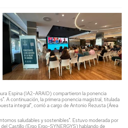
mpos
del
Investigación
lsados
IA2
(LEIs)
FGE)
del
IA2
Pódcast
-
ntificación
Alimentando
2025-
crobiana
tu
2027
mente
aluación
sibilidad
Captación
11F
ibiótica
de
2026
talento
-
cado
"Ellas
r
investigan:
Concurso
omización,
ciencia
Creaideas
capsulación
con
LACASA
voz
-
aura Espina (IA2-ARAID) compartieron la ponencia
dición
propia"
6
 A continuación, la primera ponencia magistral, titulada
Edición
uesta integral", corrió a cargo de Antonio Rezusta (Área
tículas
Apariciones
en
Entornos saludables y sostenibles". Estuvo moderada por
lisis
prensa
el del Castillo (Ergo Ergo-SYNERGYS) hablando de
tricionales