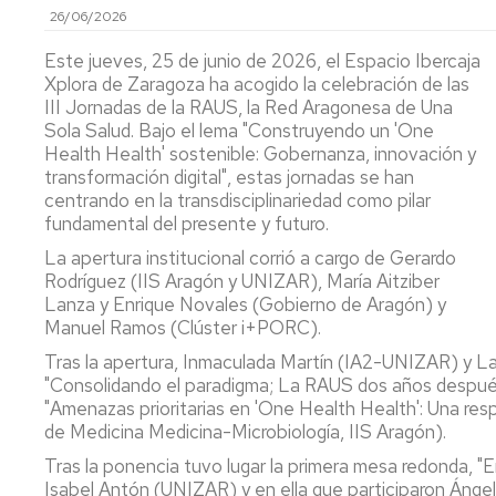
26/06/2026
y
Ca
Transferencia
Pu
Este jueves, 25 de junio de 2026, el Espacio Ibercaja
(P
Xplora de Zaragoza ha acogido la celebración de las
Proyectos
III Jornadas de la RAUS, la Red Aragonesa de Una
destacados
Ide
Sola Salud. Bajo el lema "Construyendo un 'One
mi
Health Health' sostenible: Gobernanza, innovación y
y
Cátedras
transformación digital", estas jornadas se han
ev
centrando en la transdisciplinariedad como pilar
sen
LEIs
ant
fundamental del presente y futuro.
Recursos
Infraestructuras
La apertura institucional corrió a cargo de Gerardo
Se
Rodríguez (IIS Aragón y UNIZAR), María Aitziber
po
Laboratorios
Lanza y Enrique Novales (Gobierno de Aragón) y
at
Manuel Ramos (Clúster i+PORC).
en
Recursos
y
singulares
Tras la apertura, Inmaculada Martín (IA2-UNIZAR) y L
me
"Consolidando el paradigma; La RAUS dos años después".
de
"Amenazas prioritarias en 'One Health Health': Una resp
par
de Medicina Medicina-Microbiología, IIS Aragón).
Tras la ponencia tuvo lugar la primera mesa redonda, "
Aná
Isabel Antón (UNIZAR) y en ella que participaron Áng
Nu