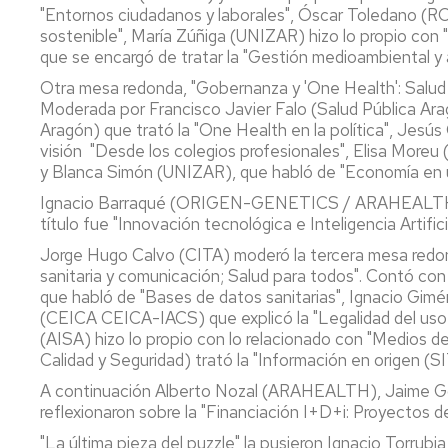
"Entornos ciudadanos y laborales", Óscar Toledano (
sostenible", María Zúñiga (UNIZAR) hizo lo propio con 
P
a
que se encargó de tratar la "Gestión medioambiental y a
ti
Otra mesa redonda, "Gobernanza y 'One Health': Salud e
rea
Moderada por Francisco Javier Falo (Salud Pública Arag
ap
Aragón) que trató la "One Health en la política", Jesús
al
visión "Desde los colegios profesionales", Elisa Moreu 
se
y Blanca Simón (UNIZAR), que habló de "Economía en u
ag
Ignacio Barraqué (ORIGEN-GENETICS / ARAHEALTH) o
título fue "Innovación tecnológica e Inteligencia Artific
Jorge Hugo Calvo (CITA) moderó la tercera mesa redond
sanitaria y comunicación; Salud para todos". Contó co
que habló de "Bases de datos sanitarias", Ignacio Gim
(CEICA CEICA-IACS) que explicó la "Legalidad del uso 
(AISA) hizo lo propio con lo relacionado con "Medios de
Calidad y Seguridad) trató la "Información en origen (
A continuación Alberto Nozal (ARAHEALTH), Jaime 
reflexionaron sobre la "Financiación I+D+i: Proyectos d
"La última pieza del puzzle" la pusieron Ignacio Torrubi