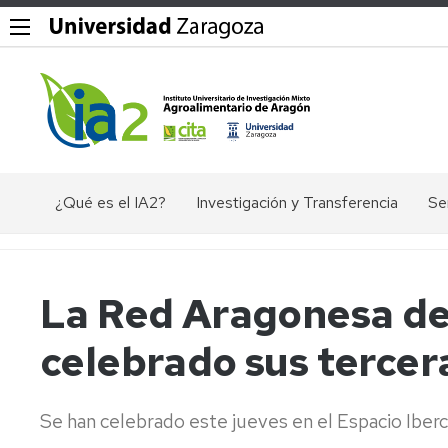
¿Qué es el IA2?
Investigación y Transferencia
Se
Objetivos,
Divisiones
P
misión
y
Dig
y
líneas
La Red Aragonesa de
valores
de
Ex
del
investigación
ác
celebrado sus tercer
IA2
nu
Grupos
Organigrama
de
El
investigación
en
Se han celebrado este jueves en el Espacio Iber
Documentos
Ge
Valorización
de