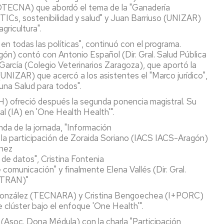
ROTECNA) que abordó el tema de la "Ganadería
"TICs, sostenibilidad y salud" y Juan Barriuso (UNIZAR)
CR
gricultura".
empo
n todas las políticas", continuó con el programa.
l
ón) contó con Antonio Español (Dir. Gral. Salud Pública
licada
 García (Colegio Veterinarios Zaragoza), que aportó la
(UNIZAR) que acercó a los asistentes el "Marco jurídico",
ctor
na Salud para todos".
roalimentario
freció después la segunda ponencia magistral. Su
ial (IA) en 'One Health Health'".
a de la jornada, "Información
n la participación de Zoraida Soriano (IACS IACS-Aragón)
énez
de datos", Cristina Fontenia
 comunicación" y finalmente Elena Vallés (Dir. Gral.
SITRAN)"
González (TECNARA) y Cristina Bengoechea (I+PORC)
e clúster bajo el enfoque 'One Health'".
a (Asoc. Dona Médula) con la charla "Participación