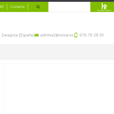
ario
Buscar
IA2
Contacto
13 Zaragoza (España)
adminia2@unizar.es
976 76 28 30