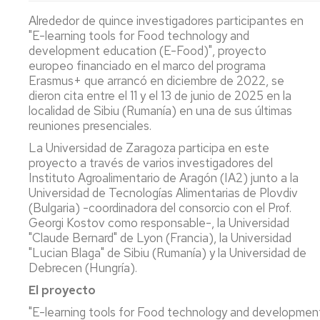
SRLs
(PFGE)
Alrededor de quince investigadores participantes en
Resources
Infrastructures
"E-learning tools for Food technology and
Microbia
development education (E-Food)", proyecto
identific
Laboratories
europeo financiado en el marco del programa
and
Erasmus+ que arrancó en diciembre de 2022, se
antibioti
Singular
dieron cita entre el 11 y el 13 de junio de 2025 en la
sensitivi
Resources
localidad de Sibiu (Rumanía) en una de sus últimas
assessm
reuniones presenciales.
service
La Universidad de Zaragoza participa en este
Spray
proyecto a través de varios investigadores del
drying,
Instituto Agroalimentario de Aragón (IA2) junto a la
encapsul
Universidad de Tecnologías Alimentarias de Plovdiv
and
(Bulgaria) -coordinadora del consorcio con el Prof.
particle
Georgi Kostov como responsable-, la Universidad
sizing
"Claude Bernard" de Lyon (Francia), la Universidad
"Lucian Blaga" de Sibiu (Rumanía) y la Universidad de
Debrecen (Hungría).
El proyecto
"E-learning tools for Food technology and developme