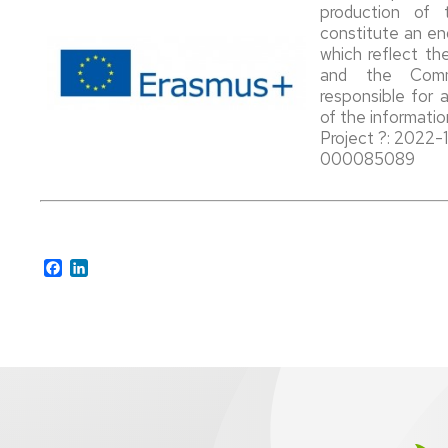
production of 
constitute an e
which reflect th
and the Comm
responsible for
of the informatio
Project ?: 202
000085089
Facebook
LinkedIn