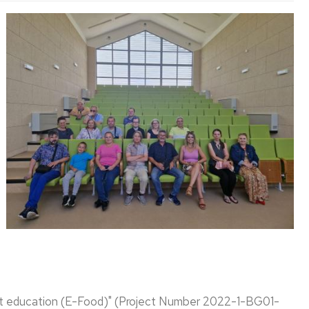
l
ation
c
ty
ent
ation
nt education (E-Food)" (Project Number 2022-1-BG01-