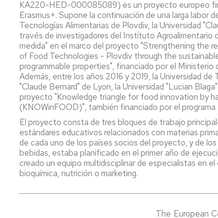
KA220-HED-000085089) es un proyecto europeo financ
Erasmus+. Supone la continuación de una larga labor de
Tecnologías Alimentarias de Plovdiv, la Universidad "Cl
través de investigadores del Instituto Agroalimentario d
medida" en el marco del proyecto "Strengthening the re
of Food Technologies - Plovdiv through the sustainab
programmable properties", financiado por el Ministerio 
Además, entre los años 2016 y 2019, la Universidad de T
"Claude Bernard" de Lyon, la Universidad "Lucian Blaga"
proyecto "Knowledge triangle for food innovation by har
(KNOWinFOOD)", también financiado por el programa
El proyecto consta de tres bloques de trabajo principale
estándares educativos relacionados con materias primas
de cada uno de los países socios del proyecto, y de lo
bebidas, estaba planificado en el primer año de ejecuci
creado un equipo multidisciplinar de especialistas en el
bioquímica, nutrición o marketing.
The European Co