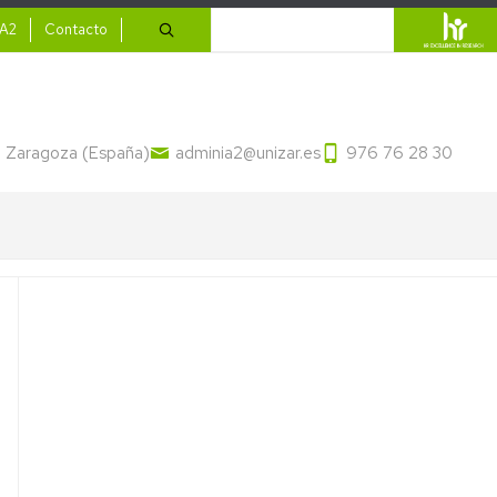
ario
Search
IA2
Contacto
13 Zaragoza (España)
adminia2@unizar.es
976 76 28 30