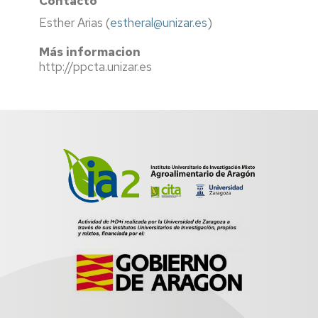
Contacto
Esther Arias (
estheral@unizar.es
)
Más informacion
http://ppcta.unizar.es