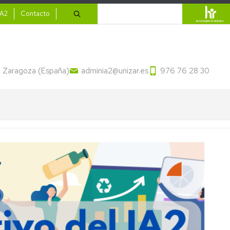
ario
Buscar
IA2
Contacto
13 Zaragoza (España)
adminia2@unizar.es
976 76 28 30