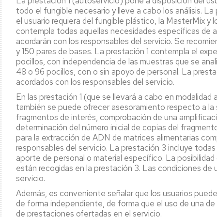
La prestación 1 (autoservicio) pone a disposición del us
todo el fungible necesario y lleve a cabo los análisis. L
CR
el usuario requiera del fungible plástico, la MasterMix y
contempla todas aquellas necesidades específicas de an
empo
acordarán con los responsables del servicio. Se recomi
l
y 150 pares de bases. La prestación 1 contempla el exp
licada
pocillos, con independencia de las muestras que se anali
48 o 96 pocillos, con o sin apoyo de personal. La prestac
ctor
acordados con los responsables del servicio.
roalimentario
En las prestación 1 (que se llevará a cabo en modalidad 
también se puede ofrecer asesoramiento respecto a la 
fragmentos de interés, comprobación de una amplificaci
determinación del número inicial de copias del fragmen
para la extracción de ADN de matrices alimentarias comp
responsables del servicio. La prestación 3 incluye toda
aporte de personal o material específico. La posibilid
están recogidas en la prestación 3. Las condiciones de
servicio.
Además, es conveniente señalar que los usuarios pueden 
de forma independiente, de forma que el uso de una de 
de prestaciones ofertadas en el servicio.