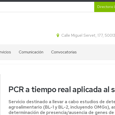
Secund
Directorio 
Calle Miguel Servet, 177, 500
rvicios
Comunicación
Convocatorias
CR
Proyectos
Ayudas
ital
destacados
IA2
tracción
Blog
Ofertas
idos
de
de
PCR a tiempo real aplicada al 
cleicos
divulgación
empleo
del
IA2
IA2
ectroforesis
Servicio destinado a llevar a cabo estudios de det
Líneas
agroalimentario (BL-1 y BL-2, incluyendo OMGs), a
l
Boletines
Estratégicas
determinación de presencia/ausencia de genes de vi
informativos
de