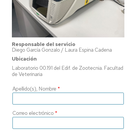
y
Ca
Transferencia
Pu
(P
Proyectos
destacados
Ide
mi
y
Cátedras
Responsable del servicio
ev
Diego García Gonzalo / Laura Espina Cadena
sen
LEIs
Ubicación
ant
Recursos
Infraestructuras
Laboratorio 00.191 del Edif. de Zootecnia. Facultad
Se
de Veterinaria
po
Laboratorios
at
Apellido(s), Nombre
en
Recursos
y
singulares
me
de
Correo electrónico
par
Aná
Nu