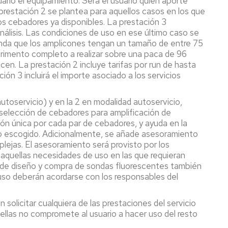
uario el equipamiento. Será el usuario quien aporte
a prestación 2 se plantea para aquellos casos en los que
 los cebadores ya disponibles. La prestación 3
álisis. Las condiciones de uso en ese último caso se
enda que los amplicones tengan un tamaño de entre 75
erimento completo a realizar sobre una paca de 96
cen. La prestación 2 incluye tarifas por run de hasta
ión 3 incluirá el importe asociado a los servicios
autoservicio) y en la 2 en modalidad autoservicio,
selección de cebadores para amplificación de
ón única por cada par de cebadores, y ayuda en la
to escogido. Adicionalmente, se añade asesoramiento
lejas. El asesoramiento será provisto por los
s aquellas necesidades de uso en las que requieran
ad de diseño y compra de sondas fluorescentes también
 uso deberán acordarse con los responsables del
solicitar cualquiera de las prestaciones del servicio
ellas no compromete al usuario a hacer uso del resto