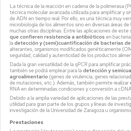
mpos
del
Investigación
La técnica de la reacción en cadena de la polimerasa (
lsados
IA2
(LEIs)
técnica molecular avanzada utilizada para amplificar y
FGE)
del
de ADN en tiempo real. Por ello, es una técnica muy vers
IA2
Pódcast
microbiología de los alimentos sino en diversas áreas de l
-
ntificación
Alimentando
muchas otras disciplinas. Entre las aplicaciones de este 
2025-
crobiana
tu
que confieren resistencia a antibióticos
en bacteria
2027
mente
la
detección y (semi)cuantificación de bacterias de
aluación
alterantes, organismos modificados genéticamente (OMG
sibilidad
Captación
11F
seguridad, calidad y autenticidad de los productos alimen
ibiótica
de
2026
Dada la gran versatilidad de la qPCR para amplificar pr
talento
-
también se podrá emplear para la
detección y semicua
cado
"Ellas
r
agroalimentario
investigan:
(genes de virulencia, genes relaciona
Concurso
omización,
ciencia
Creaideas
de mutaciones, etc.). Además, también permite realizar
capsulación
con
LACASA
RNA en determinadas condiciones y conversión a cDNA
voz
-
Debido a la amplia variedad de aplicaciones de las prest
dición
propia"
6
utilidad para gran parte de los grupos y líneas de inves
Edición
investigación de la Universidad de Zaragoza u organismo
tículas
Apariciones
en
Prestaciones
lisis
prensa
tricionales