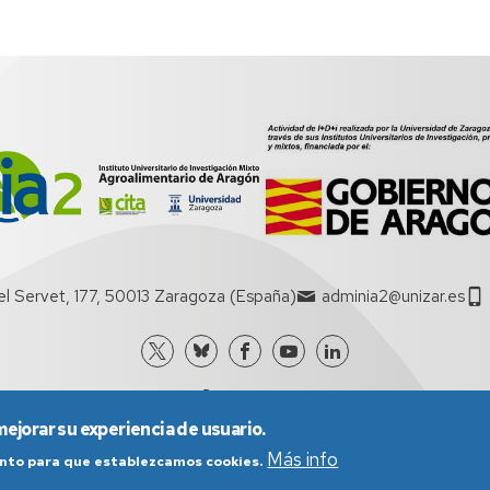
el Servet, 177, 50013 Zaragoza (España)
adminia2@unizar.es
mejorar su experiencia de usuario.
Más info
iento para que establezcamos cookies.