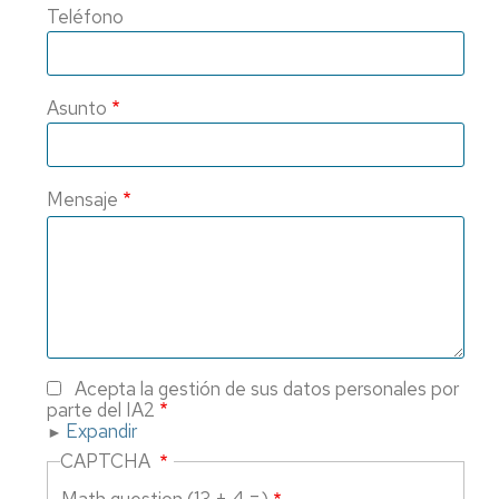
Teléfono
P
a
ti
rea
Asunto
ap
al
se
ag
Mensaje
Acepta la gestión de sus datos personales por
parte del IA2
Expandir
CAPTCHA
Math question (13 + 4 =)