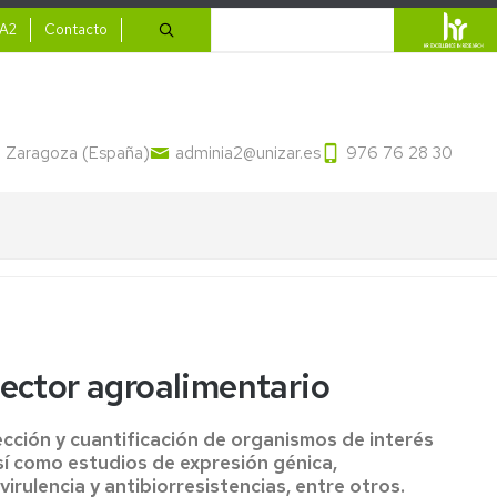
ario
Buscar
IA2
Contacto
13 Zaragoza (España)
adminia2@unizar.es
976 76 28 30
sector agroalimentario
ección y cuantificación de organismos de interés
sí como estudios de expresión génica,
rulencia y antibiorresistencias, entre otros.