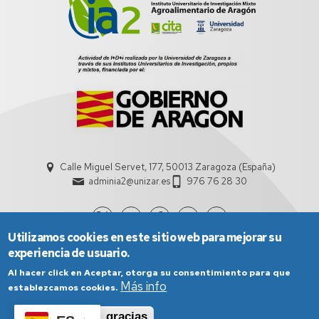
Calle Miguel Servet, 177, 50013 Zaragoza (España)
adminia2@unizar.es
976 76 28 30
Utilizamos cookies en este sitio web para mejorar su
experiencia de usuario.
Al hacer click en Aceptar, otorga su consentimiento para que
Más info
establezcamos cookies.
Aceptar
No, gracias