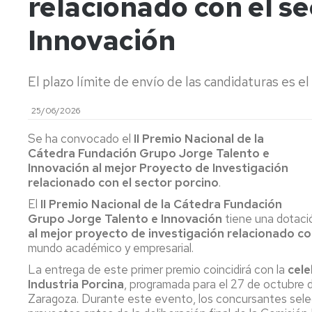
relacionado con el se
y
Ca
Transferencia
Pu
Innovación
(P
Proyectos
destacados
Ide
El plazo límite de envío de las candidaturas es 
mi
y
Cátedras
ev
25/06/2026
sen
LEIs
Se ha convocado el
II Premio Nacional de la
ant
Cátedra Fundación Grupo Jorge Talento e
Recursos
Infraestructuras
Innovación al mejor Proyecto de Investigación
Se
relacionado con el sector porcino
.
po
Laboratorios
at
El
II Premio Nacional de la Cátedra Fundación
en
Recursos
Grupo Jorge Talento e Innovación
tiene una dotaci
y
singulares
al mejor proyecto de investigación relacionado co
me
mundo académico y empresarial.
de
par
La entrega de este primer premio coincidirá con la
cele
Industria Porcina
, programada para el 27 de octubre d
Aná
Zaragoza. Durante este evento, los concursantes sele
Nu