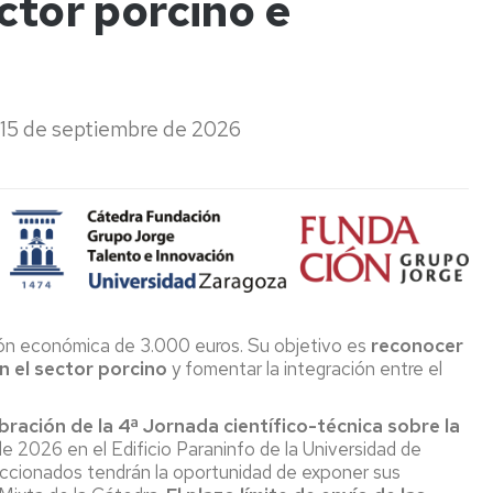
ctor porcino e
mpos
del
Investigación
lsados
IA2
(LEIs)
FGE)
del
IA2
Pódcast
-
ntificación
Alimentando
el 15 de septiembre de 2026
2025-
crobiana
tu
2027
mente
aluación
sibilidad
Captación
11F
ibiótica
de
2026
talento
-
cado
"Ellas
r
investigan:
Concurso
omización,
ciencia
Creaideas
capsulación
con
LACASA
ón económica de 3.000 euros. Su objetivo es
reconocer
voz
-
n el sector porcino
y fomentar la integración entre el
dición
propia"
6
Edición
tículas
Apariciones
bración de la 4ª Jornada científico-técnica sobre la
en
e 2026 en el Edificio Paraninfo de la Universidad de
lisis
prensa
ccionados tendrán la oportunidad de exponer sus
tricionales