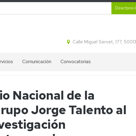
Secund
Directorio 
Calle Miguel Servet, 177, 500
rvicios
Comunicación
Convocatorias
CR
Proyectos
Ayudas
ital
destacados
IA2
io Nacional de la
tracción
Blog
Ofertas
idos
de
de
rupo Jorge Talento al
cleicos
divulgación
empleo
del
IA2
IA2
ectroforesis
vestigación
Líneas
l
Boletines
Estratégicas
informativos
de