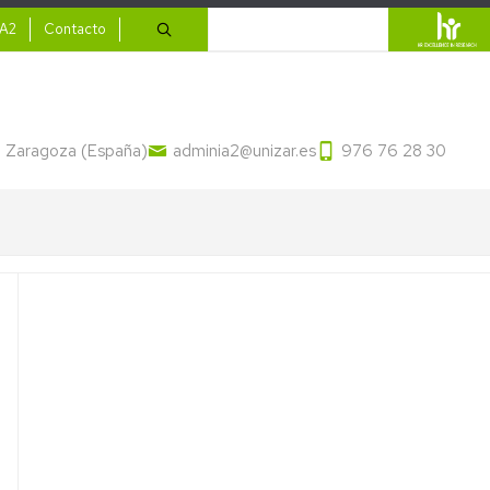
ario
Buscar
IA2
Contacto
13 Zaragoza (España)
adminia2@unizar.es
976 76 28 30