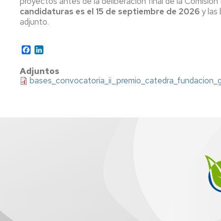
proyectos antes de la deliberación final de la Comisión
candidaturas es el 15 de septiembre de 2026
y las
P
adjunto.
a
ti
rea
Facebook
LinkedIn
ap
al
Adjuntos
se
bases_convocatoria_ii_premio_catedra_fundacion_g
ag