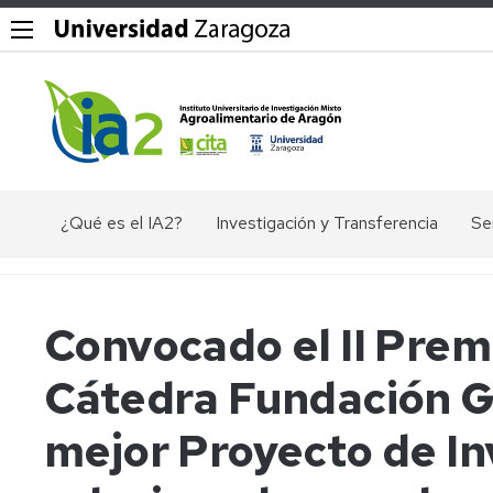
¿Qué es el IA2?
Investigación y Transferencia
Se
Objetivos,
Divisiones
P
misión
y
Dig
y
líneas
Convocado el II Prem
valores
de
Ex
del
investigación
ác
Cátedra Fundación G
IA2
nu
Grupos
Organigrama
de
El
mejor Proyecto de In
investigación
en
Documentos
Ge
Valorización
de