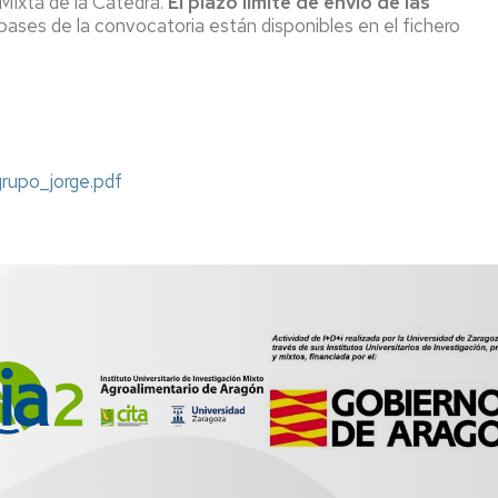
 Mixta de la Cátedra.
El plazo límite de envío de las
 bases de la convocatoria están disponibles en el fichero
CR
empo
l
licada
ctor
rupo_jorge.pdf
roalimentario