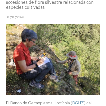
accesiones de flora silvestre relacionada con
especies cultivadas
07/07/2026
El Banco de Germoplasma Hortícola (
BGHZ
) del