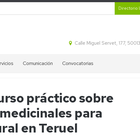
Secund
Directorio 
Calle Miguel Servet, 177, 500
rvicios
Comunicación
Convocatorias
CR
Proyectos
Ayudas
ital
destacados
IA2
urso práctico sobre
tracción
Blog
Ofertas
idos
de
de
 medicinales para
cleicos
divulgación
empleo
del
IA2
IA2
ectroforesis
ral en Teruel
Líneas
l
Boletines
Estratégicas
informativos
de