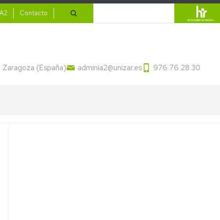
ario
Buscar
IA2
Contacto
13 Zaragoza (España)
adminia2@unizar.es
976 76 28 30