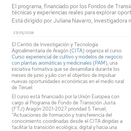
El programa, financiado por los Fondos de Transic
y
Ca
Transferencia
Pu
técnicas y experiencias reales para explorar opo
(P
Está dirigido por Juliana Navarro, investigadora
Proyectos
destacados
Ide
27/05/2026
mi
y
Cátedras
El Centro de Investigación y Tecnología
ev
Agroalimentaria de Aragón (
CITA
) organiza el curso
sen
LEIs
Curso experiencial de cultivo y modelos de negocio
ant
con plantas aromáticas y medicinales (PAM)
, una
Recursos
Infraestructuras
iniciativa formativa que se desarrollará durante los
Se
meses de junio y julio con el objetivo de impulsar
po
Laboratorios
nuevas oportunidades económicas en el medio rural
at
de Teruel.
en
Recursos
y
singulares
El curso está financiado por la Unión Europea con
me
cargo al Programa de Fondo de Transición Justa
de
(FTJ) Aragón 2021-2027 prioridad 5 Teruel,
par
“Actuaciones de formación y transferencia del
conocimiento coordinadas desde el CITA dirigidas a
Aná
facilitar la transición ecológica, digital y hacia una
Nu