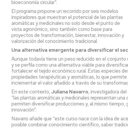
bioeconomía circular”.
P
El programa propone un recorrido por seis modelos
a
inspiradores que muestran el potencial de las plantas
ti
aromáticas y medicinales no solo desde el punto de
rea
vista agronómico, sino también como base para
ap
proyectos de transformación, bienestar, innovación y
al
valorización del conocimiento tradicional.
se
Una alternativa emergente para diversificar el se
ag
Aunque todavía tiene un peso reducido en el conjunto 
y se perfila como una alternativa viable para diversifica
fortalecer el tejido económico rural. Estas especies de
propiedades terapéuticas y aromáticas, lo que permite
incrementar el valor añadido a través de su transformac
En este contexto,
Juliana Navarro
, investigadora de
“las plantas aromáticas y medicinales representan una o
permiten diversificar producciones y, al mismo tiempo, g
innovación”.
Navarro añade que “este curso nace con la idea de ace
posible combinar conocimiento científico, saber tradicio