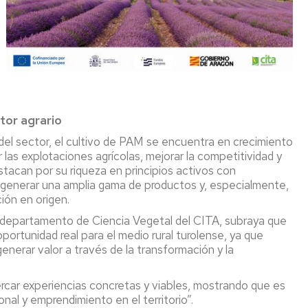
CR
empo
l
licada
ctor
ctor agrario
roalimentario
del sector, el cultivo de PAM se encuentra en crecimiento
r las explotaciones agrícolas, mejorar la competitividad y
stacan por su riqueza en principios activos con
 generar una amplia gama de productos y, especialmente,
ión en origen.
l departamento de Ciencia Vegetal del CITA, subraya que
portunidad real para el medio rural turolense, ya que
enerar valor a través de la transformación y la
rcar experiencias concretas y viables, mostrando que es
nal y emprendimiento en el territorio”.