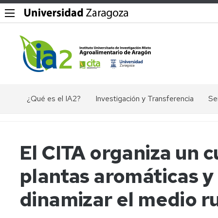
¿Qué es el IA2?
Investigación y Transferencia
Se
Objetivos,
Divisiones
P
misión
y
Dig
y
líneas
El CITA organiza un c
valores
de
Ex
del
investigación
ác
plantas aromáticas y
IA2
nu
Grupos
Organigrama
de
El
dinamizar el medio ru
investigación
en
Documentos
Ge
Valorización
de