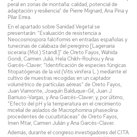
peral en zonas de montaña: calidad, potencial de
adaptación y resiliencia” de Pierre Mignard, Ana Pina y
Pilar Errea.
En el apartado sobre Sanidad Vegetal se
presentarán: “Evaluación de resistencia a
Neocosmospora falciformis en entradas españolas y
tunecinas de calabaza del peregrino [Lagenaria
siceraria (Mol.) Standl.]” de Oreto Fayos, Wahida
Gondi, Carmen Juliá, Hela Chikh-Rouhou y Ana
Garcés-Claver; “Identificación de especies fúngicas
fitopatógenas de la vid (Vitis vinifera L.) mediante el
cultivo de muestras recogidas en un captador
volumétrico de partículas aéreas” de Oreto Fayos,
Juan Viamonte, Joaquín Balduque-Gil, Juan J.
Barriuso-Vargas, y Ana Garcés-Claver; y, por último,
“Efecto del pH y la temperatura en el crecimiento
micelial de aislados de Macrophomina phaseolina
procedentes de cucurbitáceas” de Oreto Fayos,
Imen Mtar, Carmen Julián y Ana Garcés-Claver.
Además, durante el congreso investigadores del CITA