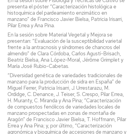
En la sesión sobre Fisiología y Técnicas de Cultivo se
presenta el póster “Caracterización histológica e
histoquímica del pardeamiento enzimático en
manzano” de Francisco Javier Bielsa, Patricia Irisarri,
Pilar Errea y Ana Pina.
En la sesión sobre Material Vegetal y Mejora se
presentan: “Evaluación de la susceptibilidad varietal
frente a la antracnosis y síndromes de chancros del
almendro” de Clara Córdoba, Carlos Agustí-Brisach,
Beatriz Bielsa, Ana López-Moral, Jérôme Grimplet y
María José Rubio-Cabetas.
“Diversidad genética de variedades tradicionales de
manzano para la producción de sidra en España” de
Miguel Ferrer, Patricia Irisarri, J. Urrestarazu, M.
Ordidge, C. Denance, J. Teiser, S. Crespo, Pilar Errea,
H. Muranty, C. Miranda y Ana Pina; “Caracterización
de compuestos fenólicos de variedades locales de
manzano prospectadas en zonas de montaña de
Aragón” de Francisco Javier Bielsa, T. Hoffmann, Pilar
Errea y Ana Pina; y, por último, “Caracterización
agronómica y bioquímica de accesiones de manzano y