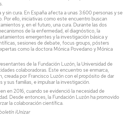
s.
CR
 y sin cura. En España afecta a unas 3.600 personas y se
. Por ello, iniciativas como este encuentro buscan
empo
tamientos y, en el futuro, una cura. Durante las dos
l
ecanismos de la enfermedad, el diagnóstico, la
licada
 tratamientos emergentes y la investigación básica y
entíficas, sesiones de debate, focus groups, pósters
ctor
de expertas como la doctora Mónica Povedano y Mónica
roalimentario
resentantes de la Fundación Luzón, la Universidad de
entidades colaboradoras. Este encuentro se enmarca,
n, creada por Francisco Luzón con el propósito de dar
y sus familias, e impulsar la investigación.
gen en 2016, cuando se evidenció la necesidad de
edad. Desde entonces, la Fundación Luzón ha promovido
zar la colaboración científica.
boletín iUnizar