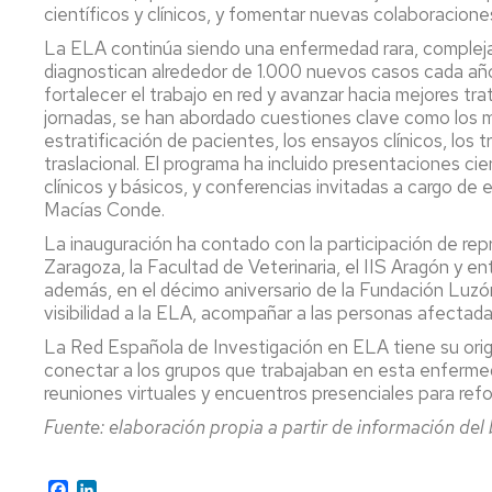
científicos y clínicos, y fomentar nuevas colaboracione
P
La ELA continúa siendo una enfermedad rara, compleja
a
diagnostican alrededor de 1.000 nuevos casos cada año
ti
fortalecer el trabajo en red y avanzar hacia mejores tra
rea
jornadas, se han abordado cuestiones clave como los m
ap
estratificación de pacientes, los ensayos clínicos, los
al
traslacional. El programa ha incluido presentaciones ci
se
clínicos y básicos, y conferencias invitadas a cargo 
ag
Macías Conde.
La inauguración ha contado con la participación de rep
Zaragoza, la Facultad de Veterinaria, el IIS Aragón y 
además, en el décimo aniversario de la Fundación Luzó
visibilidad a la ELA, acompañar a las personas afectadas 
La Red Española de Investigación en ELA tiene su ori
conectar a los grupos que trabajaban en esta enferm
reuniones virtuales y encuentros presenciales para refor
Fuente: elaboración propia a partir de información del 
Facebook
LinkedIn