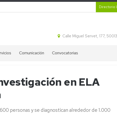
Secund
Directorio 
Calle Miguel Servet, 177, 500
rvicios
Comunicación
Convocatorias
CR
Proyectos
Ayudas
ital
destacados
IA2
nvestigación en ELA
tracción
Blog
Ofertas
idos
de
de
a
cleicos
divulgación
empleo
del
IA2
IA2
ectroforesis
Líneas
3.600 personas y se diagnostican alrededor de 1.000
l
Boletines
Estratégicas
informativos
de