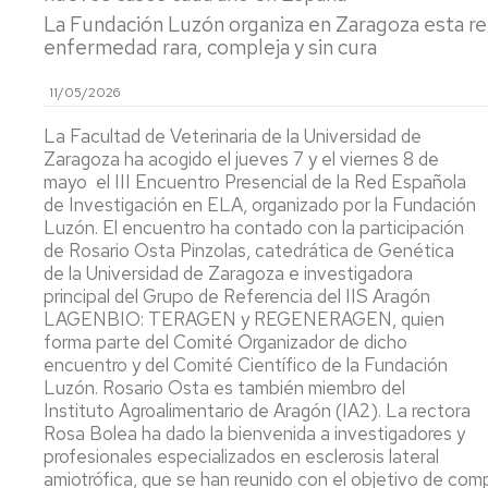
y
Ca
La Fundación Luzón organiza en Zaragoza esta reu
Transferencia
Pu
enfermedad rara, compleja y sin cura
(P
Proyectos
11/05/2026
destacados
Ide
mi
La Facultad de Veterinaria de la Universidad de
y
Cátedras
Zaragoza ha acogido el jueves 7 y el viernes 8 de
ev
mayo el III Encuentro Presencial de la Red Española
sen
LEIs
de Investigación en ELA, organizado por la Fundación
ant
Luzón. El encuentro ha contado con la participación
Recursos
Infraestructuras
de Rosario Osta Pinzolas, catedrática de Genética
Se
de la Universidad de Zaragoza e investigadora
po
Laboratorios
principal del Grupo de Referencia del IIS Aragón
at
LAGENBIO: TERAGEN y REGENERAGEN, quien
en
Recursos
forma parte del Comité Organizador de dicho
y
singulares
encuentro y del Comité Científico de la Fundación
me
Luzón. Rosario Osta es también miembro del
de
Instituto Agroalimentario de Aragón (IA2). La rectora
par
Rosa Bolea ha dado la bienvenida a investigadores y
profesionales especializados en esclerosis lateral
Aná
amiotrófica, que se han reunido con el objetivo de comp
Nu