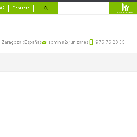
ario
Buscar
IA2
Contacto
13 Zaragoza (España)
adminia2@unizar.es
976 76 28 30