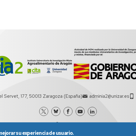
el Servet, 177, 50013 Zaragoza (España)
adminia2@unizar.es
mejorar su experiencia de usuario.