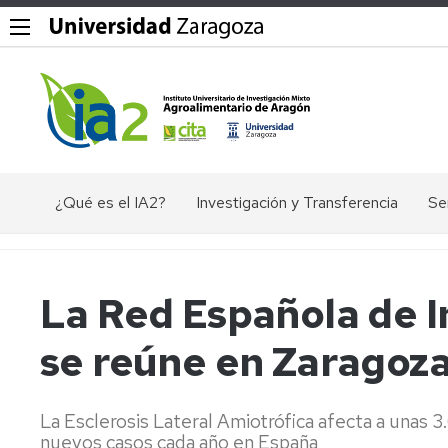
¿Qué es el IA2?
Investigación y Transferencia
Se
Objetivos,
Divisiones
P
misión
y
Dig
y
líneas
La Red Española de I
valores
de
Ex
del
investigación
ác
se reúne en Zaragoz
IA2
nu
Grupos
Organigrama
de
El
investigación
en
La Esclerosis Lateral Amiotrófica afecta a unas 
Documentos
Ge
nuevos casos cada año en España
Valorización
de