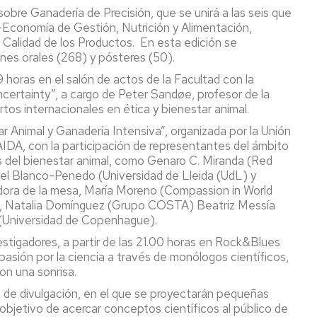
obre Ganadería de Precisión, que se unirá a las seis que
CR
Economía de Gestión, Nutrición y Alimentación,
 Calidad de los Productos. En esta edición se
empo
nes orales (268) y pósteres (50).
l
 9 horas en el salón de actos de la Facultad con la
licada
uncertainty”, a cargo de Peter Sandøe, profesor de la
os internacionales en ética y bienestar animal.
ctor
roalimentario
r Animal y Ganadería Intensiva”, organizada por la Unión
DA, con la participación de representantes del ámbito
s del bienestar animal, como Genaro C. Miranda (Red
el Blanco-Penedo (Universidad de Lleida (UdL) y
dora de la mesa, María Moreno (Compassion in World
n), Natalia Domínguez (Grupo COSTA) Beatriz Messía
 (Universidad de Copenhague).
tigadores, a partir de las 21.00 horas en Rock&Blues
asión por la ciencia a través de monólogos científicos,
on una sonrisa.
s de divulgación, en el que se proyectarán pequeñas
 objetivo de acercar conceptos científicos al público de