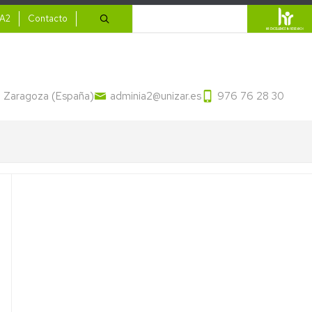
ario
Buscar
IA2
Contacto
13 Zaragoza (España)
adminia2@unizar.es
976 76 28 30