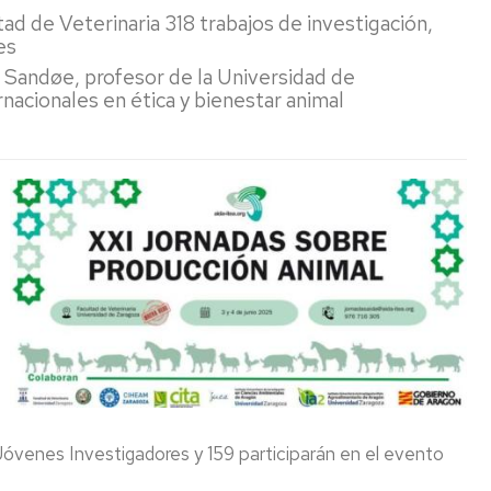
tad de Veterinaria 318 trabajos de investigación,
mpos
del
Investigación
lsados
IA2
(LEIs)
es
FGE)
del
r Sandøe, profesor de la Universidad de
IA2
Pódcast
acionales en ética y bienestar animal
-
ntificación
Alimentando
2025-
crobiana
tu
2027
mente
aluación
sibilidad
Captación
11F
ibiótica
de
2026
talento
-
cado
"Ellas
r
investigan:
Concurso
omización,
ciencia
Creaideas
capsulación
con
LACASA
voz
-
dición
propia"
6
Edición
tículas
Apariciones
en
 Jóvenes Investigadores y 159 participarán en el evento
lisis
prensa
tricionales