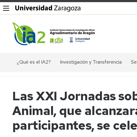
¿Qué es el IA2?
Investigación y Transferencia
Se
Objetivos,
Divisiones
P
misión
y
Dig
y
líneas
Las XXI Jornadas so
valores
de
Ex
del
investigación
ác
Animal, que alcanzar
IA2
nu
Grupos
Organigrama
de
El
participantes, se ce
investigación
en
Documentos
Ge
Valorización
de