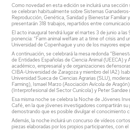
Como novedad en esta edición se incluirá una sección s
P
se celebran habitualmente sobre Sistemas Ganaderos-
a
Reproducción, Genética, Sanidad y Bienestar Familiar y
ti
presentarán 318 trabajos, repartidos entre comunicacio
rea
El acto inaugural tendrá lugar el martes 3 de junio a las
ap
ponencia: “Farm animal welfare at a time of crisis and 
al
Universidad de Copenhague y uno de los mayores expert
se
ag
A continuación, se celebrará la mesa redonda “Bienesta
de Entidades Españolas de Ciencia Animal (UEECA) y AI
académico, empresarial y de organizaciones defensora
CIBA-Universidad de Zaragoza y miembro del IA2) Isab
Universidad Sueca de Ciencias Agrarias (SLU), modera
Farming), Ismael Marzo (Asociación Avícola de Aragó
(Interprofesional del Sector Cunícola) y Peter Sandøe
Esa misma noche se celebra la Noche de Jóvenes Inves
Café, en la que jóvenes investigadores compartirán su p
demostrando que es posible divulgar el conocimiento c
Además, la noche incluirá un concurso de vídeos corto
piezas elaboradas por los propios participantes, con el