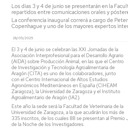
Los días 3 y 4 de junio se presentarán en la Facul
y
Ca
Transferencia
Pu
repartidos entre comunicaciones orales y póster
(P
La conferencia inaugural correrá a cargo de Pete
Proyectos
Copenhague y uno de los mayores expertos intern
destacados
Ide
mi
26/05/2025
y
Cátedras
ev
El 3 y 4 de junio se celebran las XXI Jornadas de la
sen
LEIs
Asociación Interprofesional para el Desarrollo Agrario
ant
(AIDA) sobre Producción Animal, en las que el Centro
Recursos
Infraestructuras
de Investigación y Tecnología Agroalimentaria de
Se
Aragón (CITA) es uno de los colaboradores, junto
po
Laboratorios
con el Centro Internacional de Altos Estudios
at
Agronómicos Mediterráneos en España (CIHEAM
en
Recursos
Zaragoza), la Universidad de Zaragoza y el Instituto
y
singulares
Agroalimentario de Aragón (IA2).
me
de
Este año la sede será la Facultad de Veterinaria de la
par
Universidad de Zaragoza, a la que acudirán los más de
335 inscritos, de los cuales 88 se presentan al Premio
Aná
de la Noche de los Investigadores.
Nu