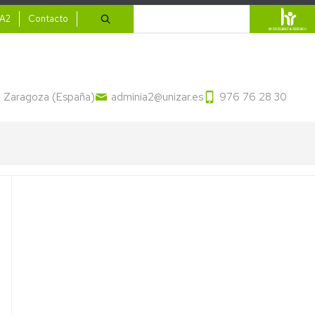
ario
Buscar
IA2
Contacto
13 Zaragoza (España)
adminia2@unizar.es
976 76 28 30