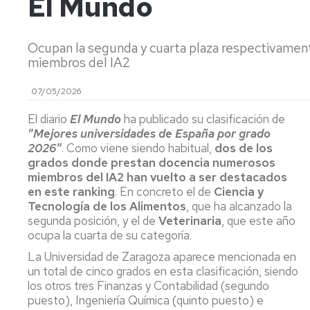
El Mundo
y
Ca
Transferencia
Pu
(P
Ocupan la segunda y cuarta plaza respectivamen
Proyectos
miembros del IA2
destacados
Ide
mi
07/05/2026
y
Cátedras
ev
El diario
El Mundo
ha publicado su clasificación de
sen
LEIs
"Mejores universidades de España por grado
ant
2026"
. Como viene siendo habitual,
dos de los
Recursos
Infraestructuras
grados donde prestan docencia numerosos
Se
miembros del IA2 han vuelto a ser destacados
po
Laboratorios
en este ranking
. En concreto el de
Ciencia y
at
Tecnología de los Alimentos
, que ha alcanzado la
en
Recursos
segunda posición, y el de
Veterinaria
, que este año
y
singulares
ocupa la cuarta de su categoría.
me
de
La Universidad de Zaragoza aparece mencionada en
par
un total de cinco grados en esta clasificación, siendo
los otros tres Finanzas y Contabilidad (segundo
Aná
puesto), Ingeniería Química (quinto puesto) e
Nu