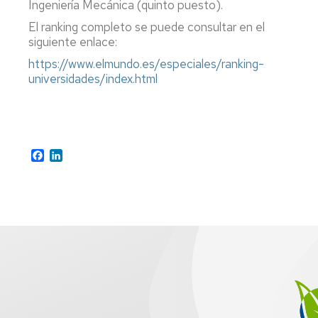
Ingeniería Mecánica (quinto puesto).
P
El ranking completo se puede consultar en el
a
siguiente enlace:
ti
https://www.elmundo.es/especiales/ranking-
rea
universidades/index.html
ap
al
se
ag
Facebook
LinkedIn