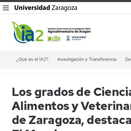
¿Qué es el IA2?
Investigación y Transferencia
Se
Objetivos,
Divisiones
P
misión
y
Dig
y
líneas
Los grados de Ciencia
valores
de
Ex
del
investigación
ác
Alimentos y Veterinar
IA2
nu
Grupos
Organigrama
de
El
de Zaragoza, destaca
investigación
en
Documentos
Ge
Valorización
de