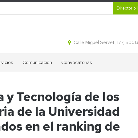
Secund
Directorio 
Calle Miguel Servet, 177, 500
rvicios
Comunicación
Convocatorias
CR
Proyectos
Ayudas
ital
destacados
IA2
 y Tecnología de los
tracción
Blog
Ofertas
idos
de
de
ia de la Universidad
cleicos
divulgación
empleo
del
IA2
IA2
ectroforesis
dos en el ranking de
Líneas
l
Boletines
Estratégicas
informativos
de