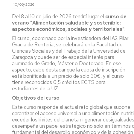
10/06/2026
y
Ca
Transferencia
Pu
Del 8 al 10 de julio de 2026 tendrá lugar el
curso de
(P
verano "Alimentación saludable y sostenible:
Proyectos
aspectos económicos, sociales y territoriales"
.
destacados
Ide
mi
El curso, coordinado por la investigadora del IA2 Pilar
y
Cátedras
Gracia de Rentería, se celebrará en la Facultad de
ev
Ciencias Sociales y del Trabajo de la Universidad de
sen
LEIs
Zaragoza y puede ser de especial interés para
ant
alumnado de Grado, Máster o Doctorado. En ese
Recursos
Infraestructuras
aspecto, cabe destacar que la cuota de inscripción
Se
está bonificada a un precio de solo 30€, y el curso
po
Laboratorios
tiene reconocidos 0,5 créditos ECTS para
at
estudiantes de la UZ.
en
Recursos
y
singulares
Objetivos del curso
me
Este curso responde al actual reto global que supone
de
garantizar el acceso universal a una alimentación nutri
par
exceder los límites del planeta ni generar desigualdades
desempeña un papel estratégico no solo en términos de
Aná
fundamental del desarrollo económico y de la cohesión te
Nu