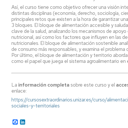
Así, el curso tiene como objetivo ofrecer una visión inte
P
distintas disciplinas (economía, derecho, sociología, cie
a
principales retos que existen a la hora de garantizar un
ti
3 bloques. El bloque de alimentación accesible y salud
rea
clave de la salud, analizando los mecanismos de apoyo 
ap
nutricional, así como los factores que influyen en las 
al
nutricionales. El bloque de alimentación sostenible an
se
de consumo más responsables, y examina el problema de
ag
Por último, el bloque de alimentación y territorio aborda
como el papel que juega el sistema agroalimentario en el d
La
información completa
sobre este curso y el
acces
enlace:
https://cursosextraordinarios.unizar.es/curso/alimen
sociales-y-territoriales
Facebook
LinkedIn