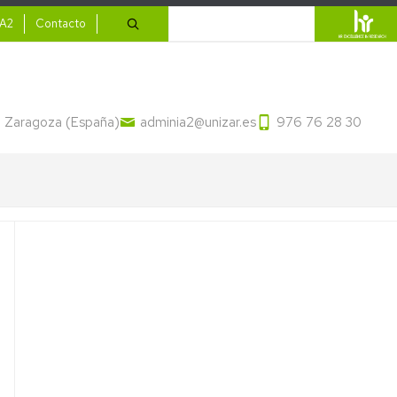
ario
Buscar
IA2
Contacto
13 Zaragoza (España)
adminia2@unizar.es
976 76 28 30