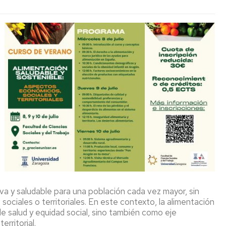
mpos
del
Investigación
lsados
IA2
(LEIs)
FGE)
del
IA2
Pódcast
-
ntificación
Alimentando
2025-
crobiana
tu
2027
mente
aluación
sibilidad
Captación
11F
ibiótica
de
2026
talento
-
cado
"Ellas
r
investigan:
Concurso
omización,
ciencia
Creaideas
capsulación
con
LACASA
voz
-
dición
propia"
6
Edición
tiva y saludable para una población cada vez mayor, sin
tículas
Apariciones
 sociales o territoriales. En este contexto, la alimentación
en
 salud y equidad social, sino también como eje
lisis
prensa
rritorial.
tricionales