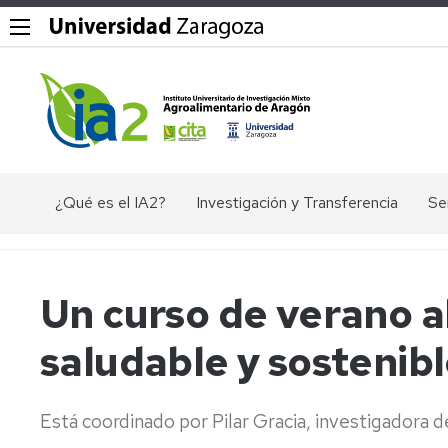
¿Qué es el IA2?
Investigación y Transferencia
Se
Objetivos,
Divisiones
P
misión
y
Dig
y
líneas
Un curso de verano a
valores
de
Ex
del
investigación
ác
saludable y sostenib
IA2
nu
Grupos
Organigrama
de
El
investigación
en
Está coordinado por Pilar Gracia, investigadora d
Documentos
Ge
Valorización
de