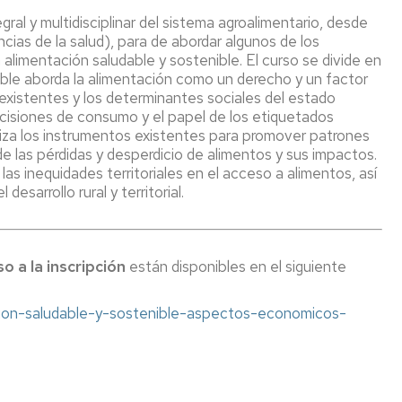
gral y multidisciplinar del sistema agroalimentario, desde
CR
ncias de la salud), para de abordar algunos de los
a alimentación saludable y sostenible. El curso se divide en
empo
able aborda la alimentación como un derecho y un factor
l
existentes y los determinantes sociales del estado
licada
decisiones de consumo y el papel de los etiquetados
aliza los instrumentos existentes para promover patrones
ctor
 las pérdidas y desperdicio de alimentos y sus impactos.
roalimentario
 las inequidades territoriales en el acceso a alimentos, así
esarrollo rural y territorial.
o a la inscripción
están disponibles en el siguiente
tacion-saludable-y-sostenible-aspectos-economicos-