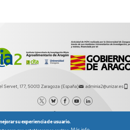
el Servet, 177, 50013 Zaragoza (España)
adminia2@unizar.es
mejorar su experiencia de usuario.
Más info