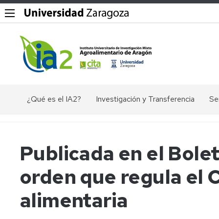
¿Qué es el IA2?
Investigación y Transferencia
Se
Objetivos,
Divisiones
P
misión
y
Dig
y
líneas
Publicada en el Bolet
valores
de
Ex
del
investigación
ác
orden que regula el 
IA2
nu
Grupos
Organigrama
de
El
alimentaria
investigación
en
Documentos
Ge
Valorización
de