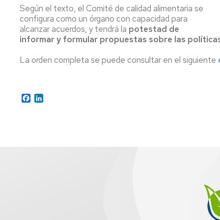
Según el texto, el Comité de calidad alimentaria se
P
configura como un órgano con capacidad para
a
alcanzar acuerdos, y tendrá la
potestad de
ti
informar y formular propuestas sobre las políticas
rea
ap
La orden completa se puede consultar en el siguiente
al
se
ag
Facebook
LinkedIn