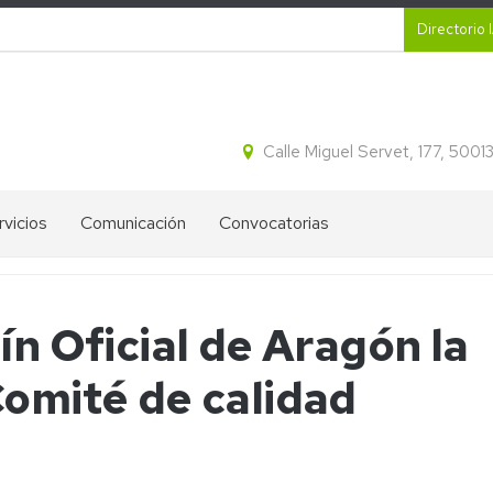
Secund
Directorio 
Calle Miguel Servet, 177, 500
rvicios
Comunicación
Convocatorias
CR
Proyectos
Ayudas
ital
destacados
IA2
ín Oficial de Aragón la
tracción
Blog
Ofertas
idos
de
de
Comité de calidad
cleicos
divulgación
empleo
del
IA2
IA2
ectroforesis
Líneas
l
Boletines
Estratégicas
informativos
de