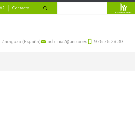
ario
Buscar
IA2
Contacto
13 Zaragoza (España)
adminia2@unizar.es
976 76 28 30