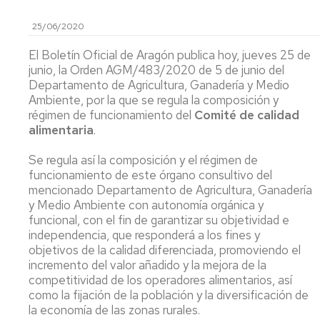
y
Ca
25/06/2020
Transferencia
Pu
(P
El Boletín Oficial de Aragón publica hoy, jueves 25 de
Proyectos
junio, la Orden AGM/483/2020 de 5 de junio del
destacados
Ide
Departamento de Agricultura, Ganadería y Medio
mi
Ambiente, por la que se regula la composición y
y
Cátedras
régimen de funcionamiento del
Comité de calidad
ev
sen
alimentaria
.
LEIs
ant
Se regula así la composición y el régimen de
Recursos
Infraestructuras
Se
funcionamiento de este órgano consultivo del
po
Laboratorios
mencionado Departamento de Agricultura, Ganadería
at
y Medio Ambiente con autonomía orgánica y
en
Recursos
funcional, con el fin de garantizar su objetividad e
y
singulares
independencia, que responderá a los fines y
me
objetivos de la calidad diferenciada, promoviendo el
de
incremento del valor añadido y la mejora de la
par
competitividad de los operadores alimentarios, así
como la fijación de la población y la diversificación de
Aná
la economía de las zonas rurales.
Nu