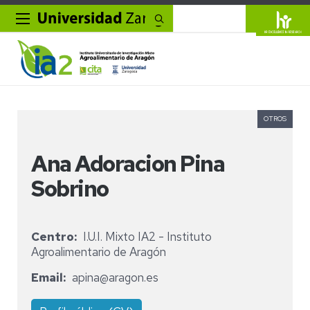
Buscar
OTROS
Ana Adoracion Pina
Sobrino
Centro
I.U.I. Mixto IA2 - Instituto
Agroalimentario de Aragón
Email
apina@aragon.es