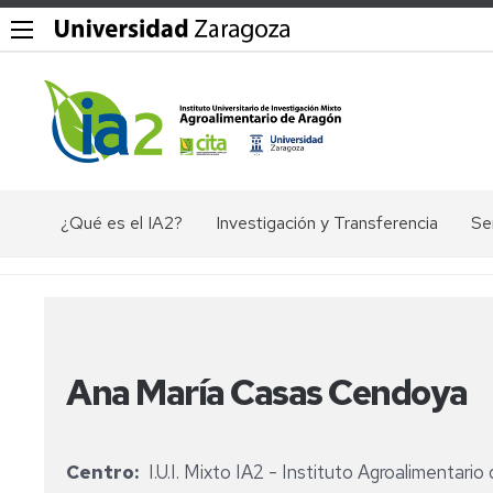
¿Qué es el IA2?
Investigación y Transferencia
Se
Objetivos,
Divisiones
P
misión
y
Dig
y
líneas
valores
de
Ex
del
investigación
ác
IA2
Ana María Casas Cendoya
nu
Grupos
Organigrama
de
El
investigación
en
Documentos
Ge
Centro
I.U.I. Mixto IA2 - Instituto Agroalimentari
Valorización
de