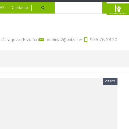
ario
Buscar
IA2
Contacto
13 Zaragoza (España)
adminia2@unizar.es
976 76 28 30
OTROS