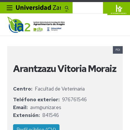
Buscar
PDI
Arantzazu Vitoria Moraiz
Centro
Facultad de Veterinaria
Teléfono exterior
976761546
Email
avm@unizar.es
Extensión
841546
Perfil público (CV)