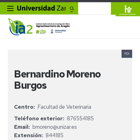
Buscar
PDI
Bernardino Moreno
Burgos
Centro
Facultad de Veterinaria
Teléfono exterior
876554185
Email
bmoreno@unizar.es
Extensión
844185