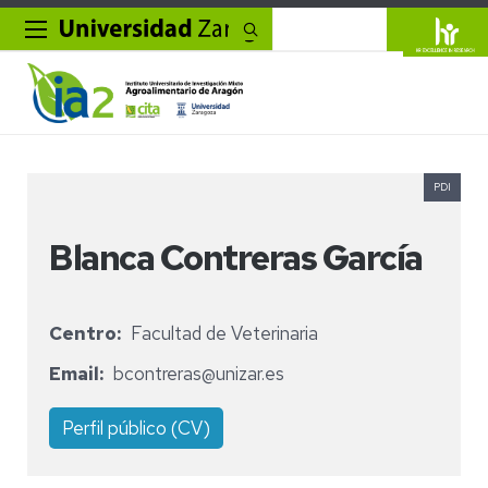
Buscar
PDI
Blanca Contreras García
Centro
Facultad de Veterinaria
Email
bcontreras@unizar.es
Perfil público (CV)