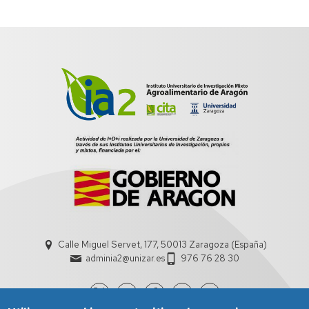
Calle Miguel Servet, 177, 50013 Zaragoza (España)
adminia2@unizar.es
976 76 28 30