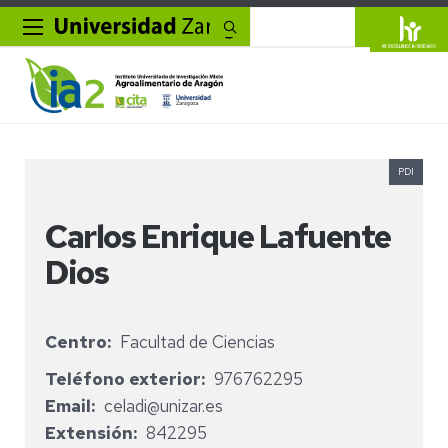
Buscar
PDI
Carlos Enrique Lafuente
Dios
Centro
Facultad de Ciencias
Teléfono exterior
976762295
Email
celadi@unizar.es
Extensión
842295