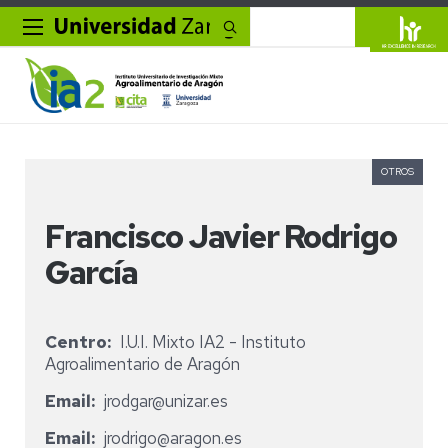
Buscar
OTROS
Francisco Javier Rodrigo
García
Centro
I.U.I. Mixto IA2 - Instituto
Agroalimentario de Aragón
Email
jrodgar@unizar.es
Email
jrodrigo@aragon.es