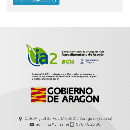
Calle Miguel Servet, 177, 50013 Zaragoza (España)
adminia2@unizar.es
976 76 28 30