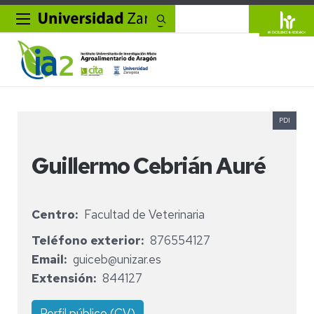
Buscar
PDI
Guillermo Cebrián Auré
Centro
Facultad de Veterinaria
Teléfono exterior
876554127
Email
guiceb@unizar.es
Extensión
844127
Perfil público (CV)