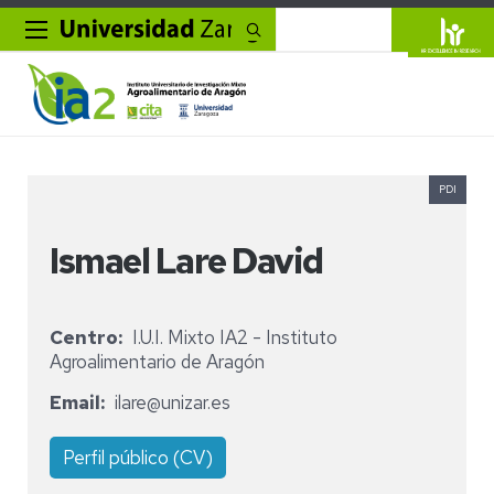
Buscar
PDI
Ismael Lare David
Centro
I.U.I. Mixto IA2 - Instituto
Agroalimentario de Aragón
Email
ilare@unizar.es
Perfil público (CV)