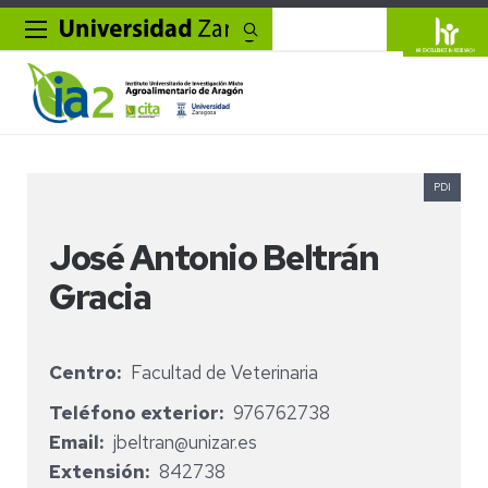
Buscar
PDI
José Antonio Beltrán
Gracia
Centro
Facultad de Veterinaria
Teléfono exterior
976762738
Email
jbeltran@unizar.es
Extensión
842738