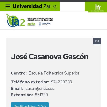
Buscar
PDI
José Casanova Gascón
Centro
Escuela Politécnica Superior
Teléfono exterior
974239339
Email
jcasan@unizar.es
Extensión
851339
Perfil público (CV)