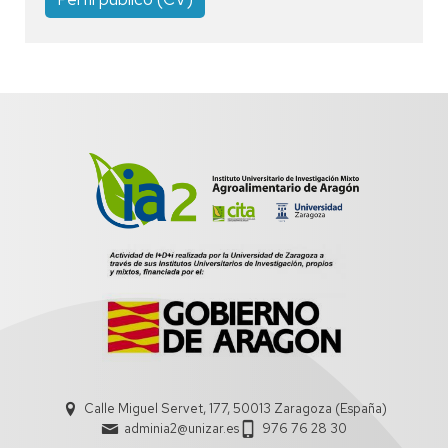
Calle Miguel Servet, 177, 50013 Zaragoza (España)
adminia2@unizar.es
976 76 28 30