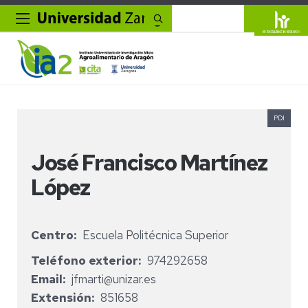
Buscar
PDI
José Francisco Martínez
López
Centro
Escuela Politécnica Superior
Teléfono exterior
974292658
Email
jfmarti@unizar.es
Extensión
851658