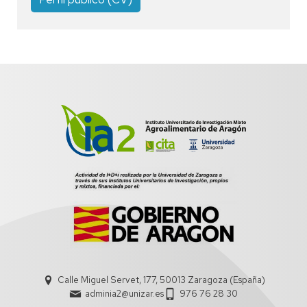
Calle Miguel Servet, 177, 50013 Zaragoza (España)
adminia2@unizar.es
976 76 28 30