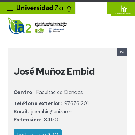
Buscar
PDI
José Muñoz Embid
Centro
Facultad de Ciencias
Teléfono exterior
976761201
Email
jmembid@unizar.es
Extensión
841201
Perfil público (CV)