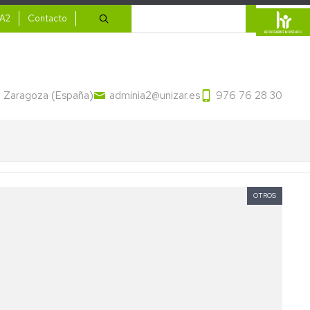
ario
Buscar
IA2
Contacto
13 Zaragoza (España)
adminia2@unizar.es
976 76 28 30
OTROS