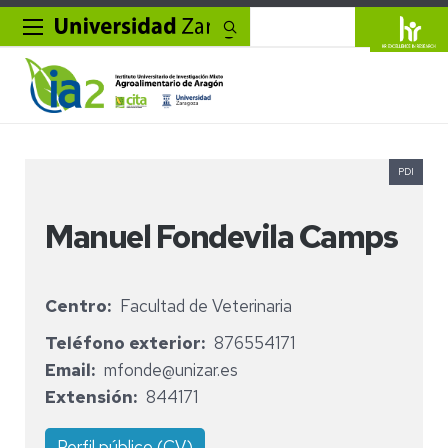
Buscar
PDI
Manuel Fondevila Camps
Centro
Facultad de Veterinaria
Teléfono exterior
876554171
Email
mfonde@unizar.es
Extensión
844171
Perfil público (CV)