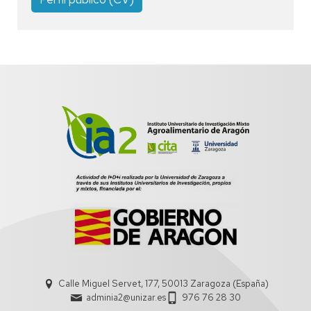
Calle Miguel Servet, 177, 50013 Zaragoza (España)
adminia2@unizar.es
976 76 28 30