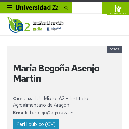
Buscar
OTROS
Maria Begoña Asenjo
Martin
Centro
I.U.I. Mixto IA2 - Instituto
Agroalimentario de Aragón
Email
basenjo@agro.uva.es
Perfil público (CV)