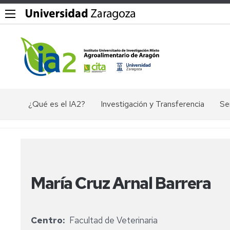
¿Qué es el IA2?
Investigación y Transferencia
Se
Objetivos,
Divisiones
P
misión
y
Dig
y
líneas
valores
de
Ex
del
investigación
ác
IA2
María Cruz Arnal Barrera
nu
Grupos
Organigrama
de
El
investigación
en
Documentos
Ge
Centro
Facultad de Veterinaria
Valorización
de