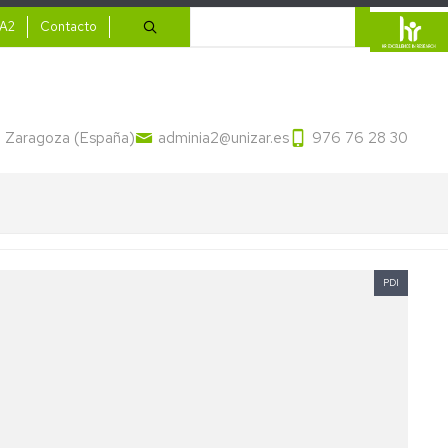
ario
Buscar
IA2
Contacto
13 Zaragoza (España)
adminia2@unizar.es
976 76 28 30
PDI