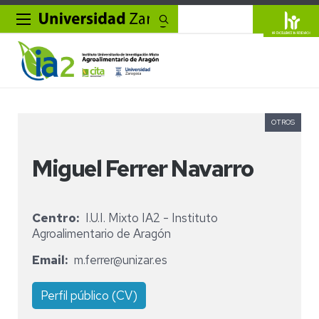
Buscar
OTROS
Miguel Ferrer Navarro
Centro
I.U.I. Mixto IA2 - Instituto
Agroalimentario de Aragón
Email
m.ferrer@unizar.es
Perfil público (CV)