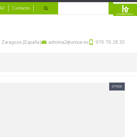
ario
Buscar
IA2
Contacto
13 Zaragoza (España)
adminia2@unizar.es
976 76 28 30
OTROS