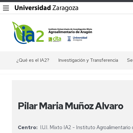
¿Qué es el IA2?
Investigación y Transferencia
Se
Objetivos,
Divisiones
P
misión
y
Dig
y
líneas
valores
de
Ex
del
investigación
ác
IA2
Pilar Maria Muñoz Alvaro
nu
Grupos
Organigrama
de
El
investigación
en
Documentos
Ge
Centro
I.U.I. Mixto IA2 - Instituto Agroalimentari
Valorización
de