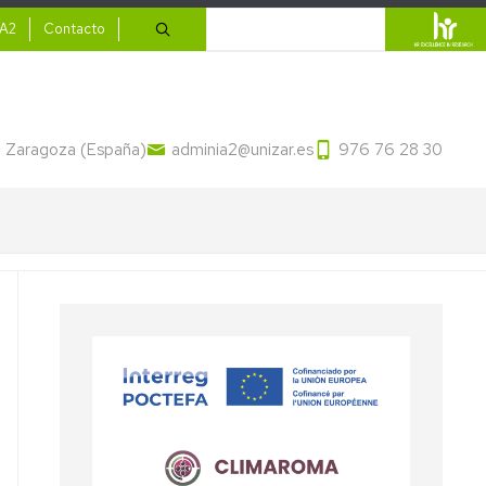
ario
Buscar
IA2
Contacto
13 Zaragoza (España)
adminia2@unizar.es
976 76 28 30