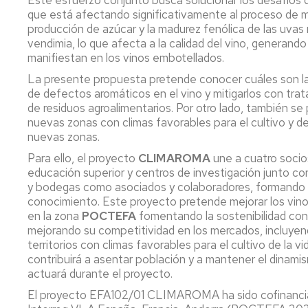
Este esfuerzo conjunto busca solucionar los desafíos qu
y
Ca
que está afectando significativamente al proceso de 
Transferencia
Pu
producción de azúcar y la madurez fenólica de las uvas
(P
vendimia, lo que afecta a la calidad del vino, generan
Proyectos
manifiestan en los vinos embotellados.
destacados
Ide
La presente propuesta pretende conocer cuáles son las
mi
de defectos aromáticos en el vino y mitigarlos con tr
y
Cátedras
de residuos agroalimentarios. Por otro lado, también 
ev
nuevas zonas con climas favorables para el cultivo y d
sen
LEIs
nuevas zonas.
ant
Recursos
Infraestructuras
Para ello, el proyecto
CLIMAROMA
une a cuatro socio
Se
educación superior y centros de investigación junto c
po
Laboratorios
y bodegas como asociados y colaboradores, formando
at
conocimiento. Este proyecto pretende mejorar los vinos 
en
Recursos
en la zona
POCTEFA
fomentando la sostenibilidad con e
y
singulares
mejorando su competitividad en los mercados, incluyend
me
territorios con climas favorables para el cultivo de la 
de
contribuirá a asentar población y a mantener el dinamis
par
actuará durante el proyecto.
Aná
El proyecto EFA102/01 CLIMAROMA ha sido cofinanciad
Nu