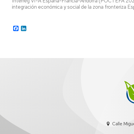
Interreg VI-A España-Francia-Andorra (POCTEFA 2021-
integración económica y social de la zona fronteriza E
P
a
ti
Facebook
LinkedIn
rea
ap
al
se
ag
Calle Migu