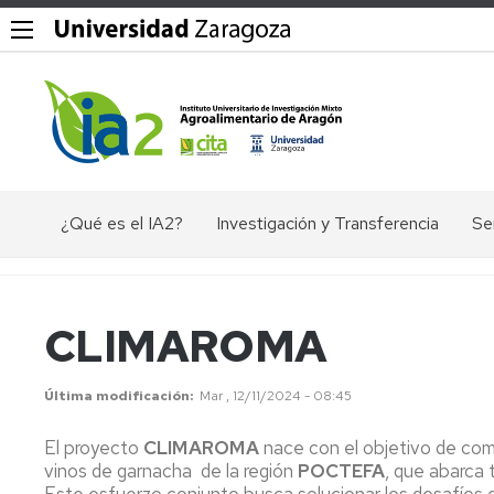
¿Qué es el IA2?
Investigación y Transferencia
Se
Objetivos,
Divisiones
P
misión
y
Dig
y
líneas
CLIMAROMA
valores
de
Ex
del
investigación
ác
IA2
nu
Última modificación
Mar , 12/11/2024 - 08:45
Grupos
Organigrama
de
El
El proyecto
CLIMAROMA
nace con el objetivo de comp
investigación
en
vinos de garnacha de la región
POCTEFA
, que abarca 
Documentos
Ge
Valorización
de