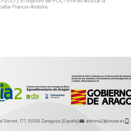
2027). El objetivo del POCTEFA es reforzar la
spaña-Francia-Andorra.
CR
empo
l
licada
ctor
roalimentario
el Servet, 177, 50013 Zaragoza (España)
adminia2@unizar.es