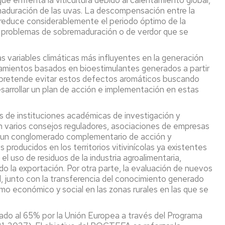
e enfrenta la viticultura debido al calentamiento global,
mpos
del
Investigación
maduración de las uvas. La descompensación entre la
lsados
IA2
(LEIs)
 reduce considerablemente el periodo óptimo de la
FGE)
del
do problemas de sobremaduración o de verdor que se
IA2
Pódcast
-
ntificación
Alimentando
 variables climáticas más influyentes en la generación
2025-
crobiana
tu
atamientos basados en bioestimulantes generados a partir
2027
mente
se pretende evitar estos defectos aromáticos buscando
aluación
esarrollar un plan de acción e implementación en estas
sibilidad
Captación
11F
ibiótica
de
2026
talento
-
s de instituciones académicas de investigación y
cado
"Ellas
on varios consejos reguladores, asociaciones de empresas
r
investigan:
Concurso
 un conglomerado complementario de acción y
omización,
ciencia
Creaideas
producidos en los territorios vitivinícolas ya existentes
capsulación
con
LACASA
l uso de residuos de la industria agroalimentaria,
voz
-
o la exportación. Por otra parte, la evaluación de nuevos
dición
propia"
6
vid, junto con la transferencia del conocimiento generado
Edición
mo económico y social en las zonas rurales en las que se
tículas
Apariciones
en
lisis
prensa
o al 65% por la Unión Europea a través del Programa
tricionales