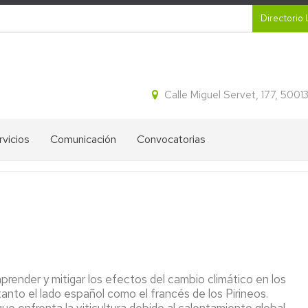
Secund
Directorio 
Calle Miguel Servet, 177, 500
rvicios
Comunicación
Convocatorias
CR
Proyectos
Ayudas
ital
destacados
IA2
tracción
Blog
Ofertas
idos
de
de
cleicos
divulgación
empleo
del
IA2
IA2
ectroforesis
render y mitigar los efectos del cambio climático en los
Líneas
tanto el lado español como el francés de los Pirineos.
l
Boletines
Estratégicas
informativos
de