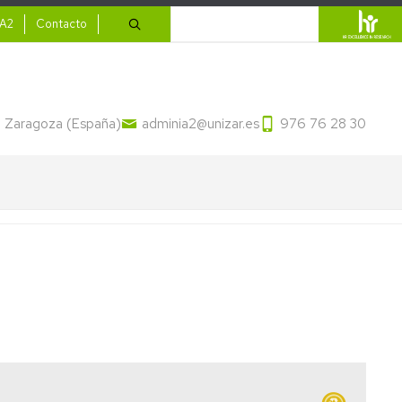
ario
Buscar
IA2
Contacto
13 Zaragoza (España)
adminia2@unizar.es
976 76 28 30