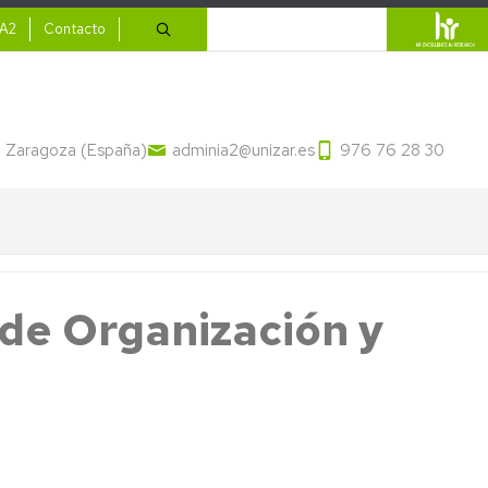
ario
Buscar
IA2
Contacto
13 Zaragoza (España)
adminia2@unizar.es
976 76 28 30
de Organización y