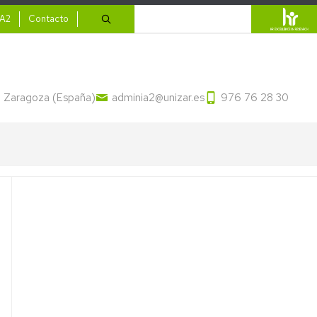
ario
Buscar
IA2
Contacto
13 Zaragoza (España)
adminia2@unizar.es
976 76 28 30