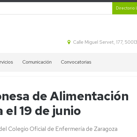
Secund
Directorio 
Calle Miguel Servet, 177, 500
rvicios
Comunicación
Convocatorias
CR
Proyectos
Ayudas
ital
destacados
IA2
onesa de Alimentación
tracción
Blog
Ofertas
idos
de
de
 el 19 de junio
cleicos
divulgación
empleo
del
IA2
IA2
ectroforesis
Líneas
e del Colegio Oficial de Enfermería de Zaragoza
l
Boletines
Estratégicas
informativos
de