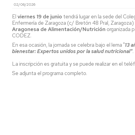
02/06/2026
y
Ca
Transferencia
Pu
El
viernes 19 de junio
tendrá lugar en la sede del Coleg
(P
Enfermería de Zaragoza (c/ Bretón 48 Pral, Zaragoza)
Proyectos
Aragonesa de Alimentación/Nutrición
organizada p
destacados
Ide
CODEZ.
mi
y
Cátedras
En esa ocasión, la jornada se celebra bajo el lema "
13 a
ev
bienestar: Expertos unidos por la salud nutricional"
.
sen
LEIs
ant
La inscripción es gratuita y se puede realizar en el te
Recursos
Infraestructuras
Se
Se adjunta el programa completo.
po
Laboratorios
at
en
Recursos
y
singulares
me
de
par
Aná
Nu