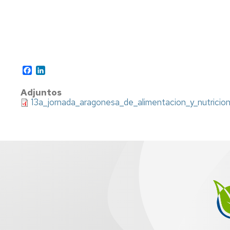
P
a
ti
rea
ap
al
Facebook
LinkedIn
se
ag
Adjuntos
13a_jornada_aragonesa_de_alimentacion_y_nutricion