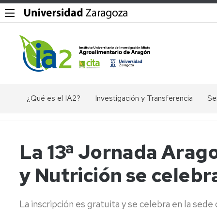
¿Qué es el IA2?
Investigación y Transferencia
Se
Objetivos,
Divisiones
P
misión
y
Dig
y
líneas
La 13ª Jornada Arag
valores
de
Ex
del
investigación
ác
y Nutrición se celebra
IA2
nu
Grupos
Organigrama
de
El
investigación
en
La inscripción es gratuita y se celebra en la sed
Documentos
Ge
Valorización
de