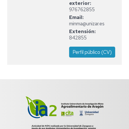
exterior
976762855
Email
minma@unizar.es
Extensión
842855
Perfil público (CV)