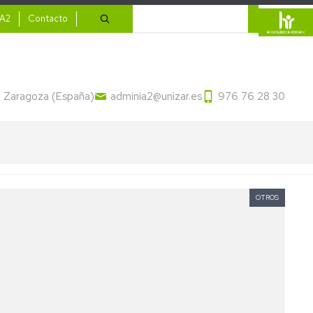
ario
Buscar
IA2
Contacto
13 Zaragoza (España)
adminia2@unizar.es
976 76 28 30
OTROS