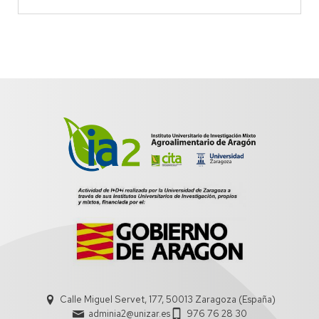
Calle Miguel Servet, 177, 50013 Zaragoza (España)
adminia2@unizar.es
976 76 28 30