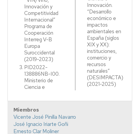
“VIN/Vino,
Innovación.
Innovación y
“Desarrollo
Competitividad
económico e
Internacional”
impactos
Programa de
ambientales en
Cooperación
España (siglos
Interreg V-B
XIX y XX):
Europa
instituciones,
Suroccidental
comercio y
(2019-2023)
recursos
PID2022-
naturales”
138886NB-I00.
(DESIMPACTA)
Ministerio de
(2021-2025)
Ciencia e
Miembros
Vicente José Pinilla Navarro
José Ignacio Iriarte Goñi
Ernesto Clar Moliner