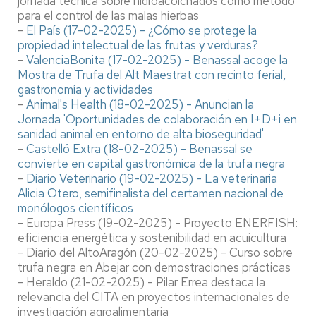
jornada técnica sobre hidroacolchados como método
para el control de las malas hierbas
-
El País (17-02-2025) - ¿Cómo se protege la
propiedad intelectual de las frutas y verduras?
-
ValenciaBonita (17-02-2025) - Benassal acoge la
Mostra de Trufa del Alt Maestrat con recinto ferial,
gastronomía y actividades
-
Animal's Health (18-02-2025) - Anuncian la
Jornada 'Oportunidades de colaboración en I+D+i en
sanidad animal en entorno de alta bioseguridad'
-
Castelló Extra (18-02-2025) - Benassal se
convierte en capital gastronómica de la trufa negra
-
Diario Veterinario (19-02-2025) - La veterinaria
Alicia Otero, semifinalista del certamen nacional de
monólogos científicos
- Europa Press (19-02-2025) - Proyecto ENERFISH:
eficiencia energética y sostenibilidad en acuicultura
- Diario del AltoAragón (20-02-2025) - Curso sobre
trufa negra en Abejar con demostraciones prácticas
- Heraldo (21-02-2025) - Pilar Errea destaca la
relevancia del CITA en proyectos internacionales de
investigación agroalimentaria