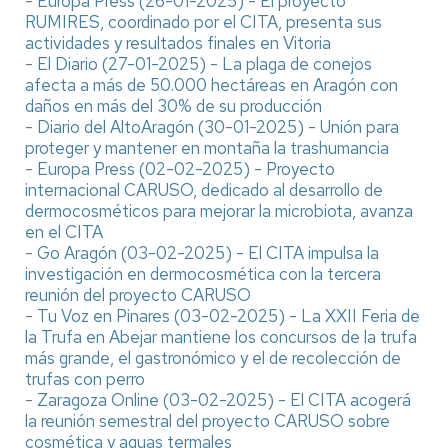
-
Europa Press (26-01-2025) - El proyecto
RUMIRES, coordinado por el CITA, presenta sus
actividades y resultados finales en Vitoria
-
El Diario (27-01-2025) - La plaga de conejos
afecta a más de 50.000 hectáreas en Aragón con
daños en más del 30% de su producción
-
Diario del AltoAragón (30-01-2025) - Unión para
proteger y mantener en montaña la trashumancia
-
Europa Press (02-02-2025) - Proyecto
internacional CARUSO, dedicado al desarrollo de
dermocosméticos para mejorar la microbiota, avanza
en el CITA
-
Go Aragón (03-02-2025) - El CITA impulsa la
investigación en dermocosmética con la tercera
reunión del proyecto CARUSO
-
Tu Voz en Pinares (03-02-2025) - La XXII Feria de
la Trufa en Abejar mantiene los concursos de la trufa
más grande, el gastronómico y el de recolección de
trufas con perro
-
Zaragoza Online (03-02-2025) - El CITA acogerá
la reunión semestral del proyecto CARUSO sobre
cosmética y aguas termales