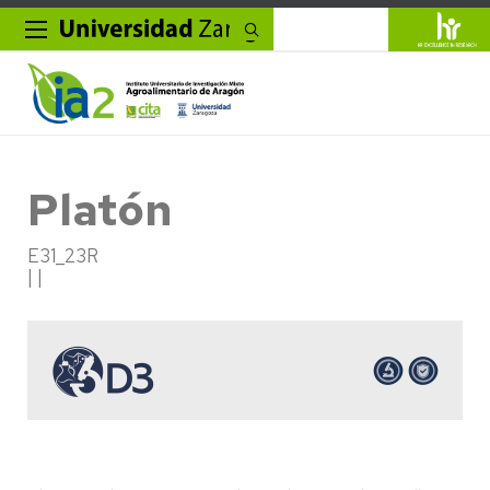
Buscar
Platón
E31_23R
| |