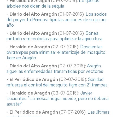
-
Heraldo de Aragón
(01-07-2016):
Lo que los
árboles nos dicen de la sequía
-
Diario del Alto Aragón
(01-07-2016):
Los socios
del proyecto Pirinnovi fijan las acciones de su primer
año
-
Diario del Alto Aragón
(01-07-2016):
Sonea,
método y tecnologías para optimizar la agricultura
-
Heraldo de Aragón
(02-07-2016):
Doscientas
ovitrampas para minimizar el aterrizaje del mosquito
tigre en Aragón
-
Diario del Alto Aragón
(02-07-2016):
Aragón
sigue las enfermedades transmitidas por vectores
-
El Periódico de Aragón
(02-07-2016):
Sanidad
refuerza el control del mosquito tigre con 21 trampas
-
Heraldo de Aragón
(03-07-2016):
Javier
Lucientes: "La mosca negra muerde, pero no debería
asustar"
-
El Periódico de Aragón
(07-07-2016):
Las últimas