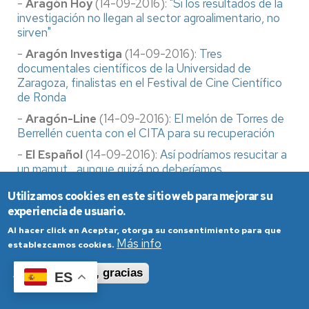
-
Aragón Hoy
(14-09-2016):
"Si los resultados de la
investigación no llegan al sector agroalimentario, no
sirven"
-
Aragón Investiga
(14-09-2016):
Tres
documentales científicos de la Universidad de
Zaragoza, finalistas en el Festival de Cine Científico
de Ronda
-
Aragón-Line
(14-09-2016):
El melón de Torres de
Berrellén cuenta con el CITA para su recuperación
-
El Español
(14-09-2016):
Así podríamos resucitar a
un mamut... aunque quizá no deberíamos
-
El Periódico de Aragón
(14-09-2016):
Olona
Utilizamos cookies en este sitio web para mejorar su
destaca la necesidad de que los resultados de
experiencia de usuario.
investigación lleguen al sector
Al hacer click en Aceptar, otorga su consentimiento para que
-
Anove Blog
(15-09-2016):
El CITA muestra su
Más info
establezcamos cookies.
trabajo en obtención vegetal frutícola
Aceptar
No, gracias
-
Diario del Campo
(15-09-2016):
Melocotonero y
ES
almendro, ejemplos de investigación en el CITA para
su adaptación al clima y al mercado