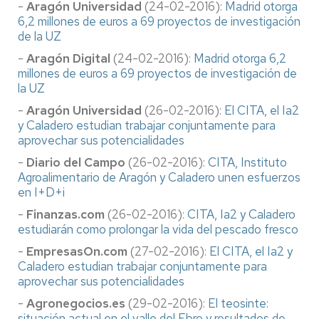
-
Aragón Universidad
(24-02-2016):
Madrid otorga
6,2 millones de euros a 69 proyectos de investigación
de la UZ
-
Aragón Digital
(24-02-2016):
Madrid otorga 6,2
millones de euros a 69 proyectos de investigación de
la UZ
-
Aragón Universidad
(26-02-2016):
El CITA, el Ia2
y Caladero estudian trabajar conjuntamente para
aprovechar sus potencialidades
-
Diario del Campo
(26-02-2016):
CITA, Instituto
Agroalimentario de Aragón y Caladero unen esfuerzos
en I+D+i
-
Finanzas.com
(26-02-2016):
CITA, Ia2 y Caladero
estudiarán como prolongar la vida del pescado fresco
-
EmpresasOn.com
(27-02-2016):
El CITA, el Ia2 y
Caladero estudian trabajar conjuntamente para
aprovechar sus potencialidades
-
Agronegocios.es
(29-02-2016):
El teosinte:
situación actual en el valle del Ebro y resultados de