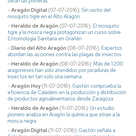
serán las primeras
-
Aragón Digital
(07-07-2016):
Sin rastro del
mosquito tigre en el Alto Aragón
-
Heraldo de Aragón
(07-07-2016):
El mosquito
tigre y la mosca negra protagonizan un curso sobre
Entomología Sanitaria en Grañén
-
Diario del Alto Aragón
(08-07-2016):
Expertos
abordan las acciones contra las plagas de insectos
-
Heraldo de Aragón
(08-07-2016):
Más de 1.200
aragoneses han sido atendidos por picaduras de
insectos en tan solo una semana
-
Aragón Hoy
(11-07-2016):
Gastón comprueba la
eficiencia de Caladero en la producción y distribución
de productos agroalimentarios desde Zaragoza
-
Heraldo de Aragón
(11-07-2016):
Un estudio
pionero analiza en Aragón la química que atrae a la
mosca negra
-
Aragón Digital
(11-07-2016):
Gastón señala a