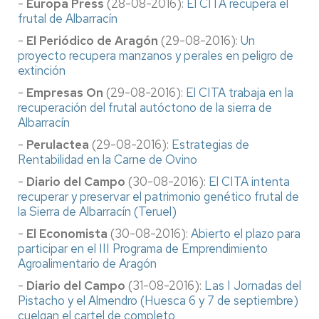
-
Europa Press
(28-08-2016):
El CITA recupera el
frutal de Albarracín
-
El Periódico de Aragón
(29-08-2016):
Un
proyecto recupera manzanos y perales en peligro de
extinción
-
Empresas On
(29-08-2016):
El CITA trabaja en la
recuperación del frutal autóctono de la sierra de
Albarracín
-
Perulactea
(29-08-2016):
Estrategias de
Rentabilidad en la Carne de Ovino
-
Diario del Campo
(30-08-2016):
El CITA intenta
recuperar y preservar el patrimonio genético frutal de
la Sierra de Albarracín (Teruel)
-
El Economista
(30-08-2016):
Abierto el plazo para
participar en el III Programa de Emprendimiento
Agroalimentario de Aragón
-
Diario del Campo
(31-08-2016):
Las I Jornadas del
Pistacho y el Almendro (Huesca 6 y 7 de septiembre)
cuelgan el cartel de completo