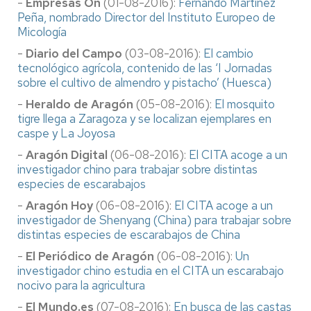
-
Empresas On
(01-08-2016):
Fernando Martínez
Peña, nombrado Director del Instituto Europeo de
Micología
-
Diario del Campo
(03-08-2016):
El cambio
tecnológico agrícola, contenido de las ‘I Jornadas
sobre el cultivo de almendro y pistacho’ (Huesca)
-
Heraldo de Aragón
(05-08-2016):
El mosquito
tigre llega a Zaragoza y se localizan ejemplares en
caspe y La Joyosa
-
Aragón Digital
(06-08-2016):
El CITA acoge a un
investigador chino para trabajar sobre distintas
especies de escarabajos
-
Aragón Hoy
(06-08-2016):
El CITA acoge a un
investigador de Shenyang (China) para trabajar sobre
distintas especies de escarabajos de China
-
El Periódico de Aragón
(06-08-2016):
Un
investigador chino estudia en el CITA un escarabajo
nocivo para la agricultura
-
El Mundo.es
(07-08-2016):
En busca de las castas