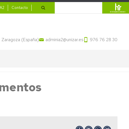
ario
Buscar
IA2
Contacto
13 Zaragoza (España)
adminia2@unizar.es
976 76 28 30
imentos