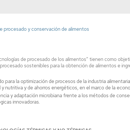
mpos
del
Investigación
lsados
IA2
(LEIs)
FGE)
del
IA2
Pódcast
de procesado y conservación de alimentos
-
ntificación
Alimentando
2025-
crobiana
tu
2027
mente
aluación
sibilidad
Captación
11F
ibiótica
de
2026
nologías de procesado de los alimentos” tienen como objetivo
talento
-
procesado sostenibles para la obtención de alimentos e ingre
cado
"Ellas
r
investigan:
Concurso
 para la optimización de procesos de la industria alimentari
omización,
ciencia
Creaideas
l y nutritiva y de ahorros energéticos, en el marco de la econom
capsulación
con
LACASA
voz
-
encia y adaptación microbiana frente a los métodos de conse
dición
propia"
6
gicas innovadoras.
Edición
tículas
Apariciones
en
lisis
prensa
tricionales