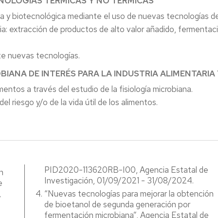
NOLOGÍAS TÉRMICAS Y NO TÉRMICAS
ria y biotecnológica mediante el uso de nuevas tecnologías d
CR
ria: extracción de productos de alto valor añadido, fermentaci
empo
l
te nuevas tecnologías.
licada
OBIANA DE INTERÉS PARA LA INDUSTRIA ALIMENTARI
ctor
roalimentario
entos a través del estudio de la fisiología microbiana.
l riesgo y/o de la vida útil de los alimentos.
PID2020-113620RB-I00, Agencia Estatal de
n
Investigación, 01/09/2021 - 31/08/2024.
e
,
“Nuevas tecnologías para mejorar la obtención
de bioetanol de segunda generación por
fermentación microbiana”, Agencia Estatal de