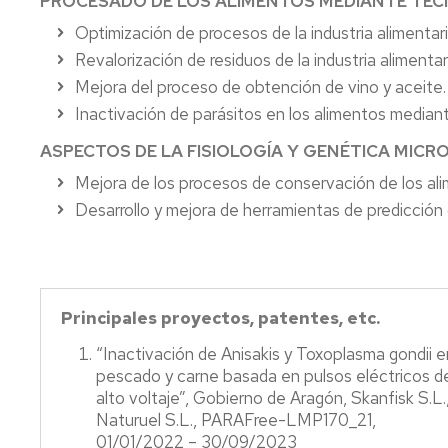
PROCESADO DE LOS ALIMENTOS MEDIANTE TEC
Optimización de procesos de la industria alimenta
P
a
Revalorización de residuos de la industria alimenta
ti
Mejora del proceso de obtención de vino y aceite.
rea
Inactivación de parásitos en los alimentos median
ap
al
ASPECTOS DE LA FISIOLOGÍA Y GENÉTICA MICR
se
ag
Mejora de los procesos de conservación de los alim
Desarrollo y mejora de herramientas de predicción de
Principales proyectos, patentes, etc.
“Inactivación de Anisakis y Toxoplasma gondii e
pescado y carne basada en pulsos eléctricos d
alto voltaje”, Gobierno de Aragón, Skanfisk S.L.
Naturuel S.L., PARAFree-LMP170_21,
01/01/2022 – 30/09/2023