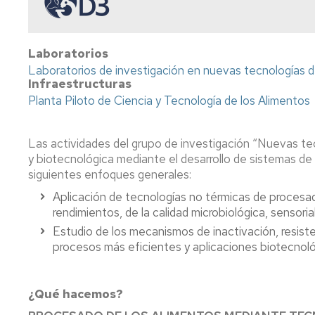
y
Ca
Transferencia
Pu
(P
Laboratorios
Proyectos
Laboratorios de investigación en nuevas tecnologías 
destacados
Ide
Infraestructuras
mi
y
Cátedras
Planta Piloto de Ciencia y Tecnología de los Alimentos
ev
sen
LEIs
ant
Las actividades del grupo de investigación “Nuevas tec
Recursos
Infraestructuras
y biotecnológica mediante el desarrollo de sistemas de 
Se
siguientes enfoques generales:
po
Laboratorios
Aplicación de tecnologías no térmicas de procesado
at
rendimientos, de la calidad microbiológica, sensoria
en
Recursos
y
singulares
Estudio de los mecanismos de inactivación, resist
me
procesos más eficientes y aplicaciones biotecnoló
de
par
¿Qué hacemos?
Aná
Nu